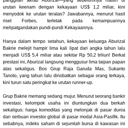
panggilan akrab Aburizal—yang sebelumnya masih di
urutan keenam dengan kekayaan US$ 1,2 miliar, kini
menyodok ke urutan teratas? Jawabannya, menurut hasil
riset Forbes, terletak pada kemampuannya
melipatgandakan pundi-pundi Kekayaannya.
Hanya dalam tempo setahun, kekayaan keluarga Aburizal
Bakrie melejit hampir lima kali lipat dari angka tahun lalu
menjadi US$ 5,4 miliar atau sekitar Rp 50,2 triliun! Berkat
prestasi ini, Aburizal langsung menggusur lima taipan papan
atas sekaligus. Bos Grup Raja Garuda Mas, Sukanto
Tanoto, yang tahun lalu dinobatkan sebagai orang terkaya,
kini turun satu peringkat ke urutan runner-up.
Grup Bakrie memang sedang mujur. Menurut seorang bankir
investasi, kelompok usaha ini diuntungkan dua berkah
sekaligus: harga komoditas yang melonjak di pasar dunia
dan serbuan investor global di pasar modal Asia-Pasifik. Itu
sebabnya, indeks saham di sejumlah bursa di kawasan ini