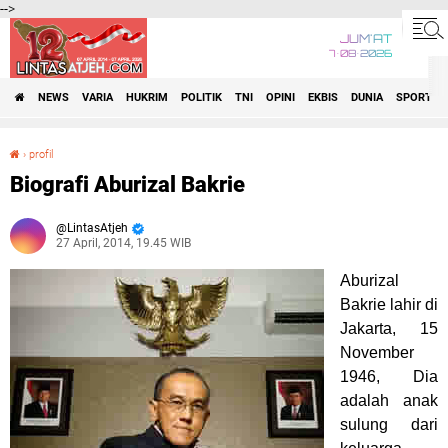
-->
JUM'AT
7•08•2026
NEWS
VARIA
HUKRIM
POLITIK
TNI
OPINI
EKBIS
DUNIA
SPORT
›
profil
Biografi Aburizal Bakrie
Biografi Aburizal Bakrie
LintasAtjeh
27 April, 2014, 19.45 WIB
Aburizal
Bakrie
lahir di
Jakarta, 15
November
1946, Dia
adalah anak
sulung dari