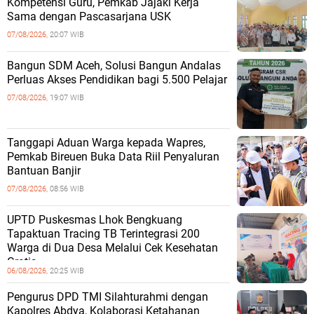
Kompetensi Guru, Pemkab Jajaki Kerja
Sama dengan Pascasarjana USK
07/08/2026,
20:07 WIB
‎Bangun SDM Aceh, Solusi Bangun Andalas
Perluas Akses Pendidikan bagi 5.500 Pelajar ‎
07/08/2026,
19:07 WIB
Tanggapi Aduan Warga kepada Wapres,
Pemkab Bireuen Buka Data Riil Penyaluran
Bantuan Banjir
07/08/2026,
08:56 WIB
UPTD Puskesmas Lhok Bengkuang
Tapaktuan ‎Tracing TB Terintegrasi 200
Warga di Dua Desa Melalui Cek Kesehatan
Gratis
06/08/2026,
20:25 WIB
Pengurus DPD TMI Silahturahmi dengan
Kapolres Abdya, Kolaborasi Ketahanan