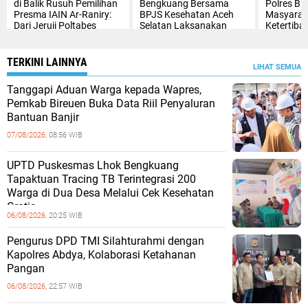
di Balik Rusuh Pemilihan
Bengkuang Bersama
Polres Bi
Presma IAIN Ar-Raniry:
BPJS Kesehatan Aceh
Masyarak
Dari Jeruji Poltabes
Selatan Laksanakan
Ketertiban
hingga Putusan Bebas
Pemeriksaan Kesehatan
PROLANIS Diabetes
Melitus dan Hipertensi
TERKINI LAINNYA
LIHAT SEMUA
Tanggapi Aduan Warga kepada Wapres,
Pemkab Bireuen Buka Data Riil Penyaluran
Bantuan Banjir
07/08/2026,
08:56 WIB
UPTD Puskesmas Lhok Bengkuang
Tapaktuan ‎Tracing TB Terintegrasi 200
Warga di Dua Desa Melalui Cek Kesehatan
Gratis
06/08/2026,
20:25 WIB
Pengurus DPD TMI Silahturahmi dengan
Kapolres Abdya, Kolaborasi Ketahanan
Pangan
06/08/2026,
22:57 WIB