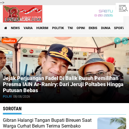
-->
SABTU
8•08•2026
NEWS
VARIA
HUKRIM
POLITIK
TNI
OPINI
EKBIS
DUNIA
SPORT
Lintas Atjeh
Headline
Jejak Perjuangan Fadel Di Balik Rusuh Pemilihan
Presma IAIN Ar-Raniry: Dari Jeruji Poltabes Hingga
Putusan Bebas
POLRI
08/08/2026
SOROTAN
Gibran Halangi Tangan Bupati Bireuen Saat
Warga Curhat Belum Terima Sembako