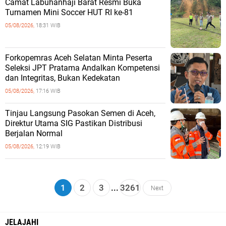
Camat Labuhanhaji Barat Resmi Buka
Turnamen Mini Soccer HUT RI ke-81
05/08/2026,
18:31 WIB
Forkopemras Aceh Selatan Minta Peserta
Seleksi JPT Pratama Andalkan Kompetensi
dan Integritas, Bukan Kedekatan
05/08/2026,
17:16 WIB
‎Tinjau Langsung Pasokan Semen di Aceh,
‎Direktur Utama SIG Pastikan Distribusi
Berjalan Normal ‎
05/08/2026,
12:19 WIB
1
2
3
...
3261
Next
JELAJAHI