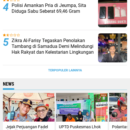
Polisi Amankan Pria di Jeumpa, Sita
Diduga Sabu Seberat 69,46 Gram
Zikra Al-Farisy Tegaskan Penolakan
Tambang di Samadua Demi Melindungi
Hak Rakyat dan Kelestarian Lingkungan
TERPOPULER LAINNYA
NEWS
Jejak Perjuangan Fadel
UPTD Puskesmas Lhok
Polantas 