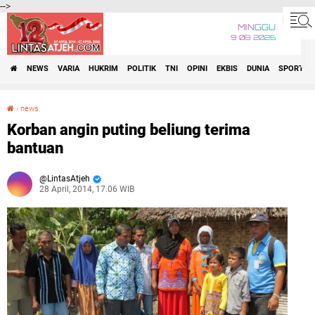
-->
MINGGU
9•08•2026
NEWS
VARIA
HUKRIM
POLITIK
TNI
OPINI
EKBIS
DUNIA
SPORT
›
news
Korban angin puting beliung terima bantuan
Korban angin puting beliung terima
bantuan
LintasAtjeh
28 April, 2014, 17.06 WIB