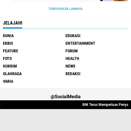
TERPOPULER LAINNYA
JELAJAHI
DUNIA
EDUKASI
EKBIS
ENTERTAINMENT
FEATURE
FORUM
FOTO
HEALTH
HUKRIM
NEWS
OLAHRAGA
REDAKSI
VARIA
@SocialMedia
BNI Terus Memperluas Penyaluran
Varia
Hukrim
Politik
Redaksi
Indeks