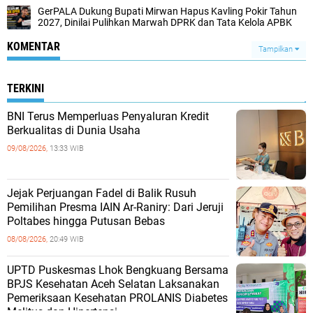
GerPALA Dukung Bupati Mirwan Hapus Kavling Pokir Tahun
2027, Dinilai Pulihkan Marwah DPRK dan Tata Kelola APBK
KOMENTAR
Tampilkan
TERKINI
BNI Terus Memperluas Penyaluran Kredit
Berkualitas di Dunia Usaha
09/08/2026,
13:33 WIB
Jejak Perjuangan Fadel di Balik Rusuh
Pemilihan Presma IAIN Ar-Raniry: Dari Jeruji
Poltabes hingga Putusan Bebas
08/08/2026,
20:49 WIB
UPTD Puskesmas Lhok Bengkuang Bersama
BPJS Kesehatan Aceh Selatan Laksanakan
Pemeriksaan Kesehatan PROLANIS Diabetes
Melitus dan Hipertensi