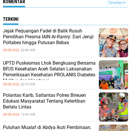
KOMENTAR
Tampilkan
TERKINI
Jejak Perjuangan Fadel di Balik Rusuh
Pemilihan Presma IAIN Ar-Raniry: Dari Jeruji
Poltabes hingga Putusan Bebas
08/08/2026,
20:49 WIB
UPTD Puskesmas Lhok Bengkuang Bersama
BPJS Kesehatan Aceh Selatan Laksanakan
Pemeriksaan Kesehatan PROLANIS Diabetes
Melitus dan Hipertensi
08/08/2026,
20:13 WIB
Polantas Karib, Satlantas Polres Bireuen
Edukasi Masyarakat Tentang Ketertiban
Berlalu Lintas
08/08/2026,
12:44 WIB
Puluhan Mualaf di Abdya Ikuti Pembinaan,