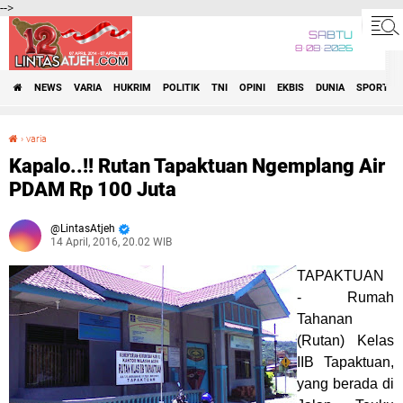
-->
SABTU
8•08•2026
NEWS
VARIA
HUKRIM
POLITIK
TNI
OPINI
EKBIS
DUNIA
SPORT
›
varia
Kapalo..!! Rutan Tapaktuan Ngemplang Air PDAM Rp 100 Juta
Kapalo..!! Rutan Tapaktuan Ngemplang Air
PDAM Rp 100 Juta
LintasAtjeh
14 April, 2016, 20.02 WIB
TAPAKTUAN
-
Rumah
Tahanan
(Rutan) Kelas
IIB Tapaktuan,
yang berada di