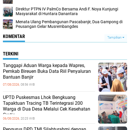
Direktur PTPN IV PalmCo Bersama Andi F. Noya Kunjungi
Masyarakat di Huntara Danantara
Menata Ulang Pembangunan Pascabanjir, Dua Gampong di
Peusangan Gelar Musrembangdes
KOMENTAR
Tampilkan
TERKINI
Tanggapi Aduan Warga kepada Wapres,
Pemkab Bireuen Buka Data Riil Penyaluran
Bantuan Banjir
07/08/2026,
08:56 WIB
UPTD Puskesmas Lhok Bengkuang
Tapaktuan ‎Tracing TB Terintegrasi 200
Warga di Dua Desa Melalui Cek Kesehatan
Gratis
06/08/2026,
20:25 WIB
Pengurus DPD TMI Silahturahmi dengan