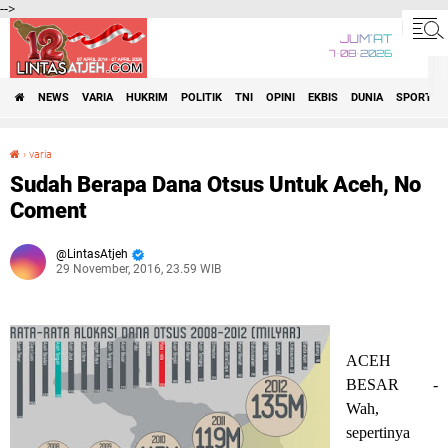
-->
JUM'AT
7•08•2026
NEWS
VARIA
HUKRIM
POLITIK
TNI
OPINI
EKBIS
DUNIA
SPORT
›
varia
Sudah Berapa Dana Otsus Untuk Aceh, No Coment
Sudah Berapa Dana Otsus Untuk Aceh, No
Coment
LintasAtjeh
29 November, 2016, 23.59 WIB
ACEH
BESAR
-
Wah,
sepertinya