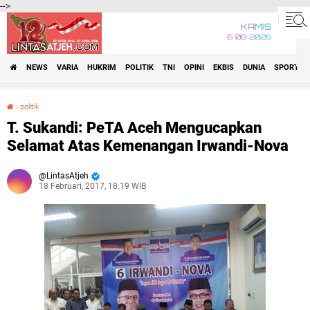
-->
KAMIS
6•08•2026
NEWS
VARIA
HUKRIM
POLITIK
TNI
OPINI
EKBIS
DUNIA
SPORT
›
politik
T. Sukandi: PeTA Aceh Mengucapkan Selamat Atas Kemenangan Irwandi-Nova
T. Sukandi: PeTA Aceh Mengucapkan
Selamat Atas Kemenangan Irwandi-Nova
LintasAtjeh
18 Februari, 2017, 18.19 WIB