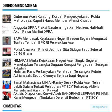
DIREKOMENDASIKAN
Gubernur Aceh Kunjungi Korban Pengeroyokan di Polda
Metro Jaya: Kapolri Harus Memberi Atensi Khusus
Anggota DPRA Fraksi Nasdem Ingatkan Netizen: Hati-hati
Akun Palsu Martini DPRA!
SAPA Mendesak Kejaksaan Negeri Bireuen Segera Mengusut
Tuntas Temuan BPK RI Perwakilan Aceh
Polisi Amankan Pria di Jeumpa, Sita Diduga Sabu Seberat
69,46 Gram
HIMAPAS Minta Kejaksaan Negeri Aceh Singkil Segera
Menetapkan Tersangka Dugaan Korupsi Pengadaan Seragam
Sekolah
Hotman Paris Pertanyakan Penetapan Tersangka Febrie
Adriansyah, Sebut Kliennya Berjasa bagi Negara
Senat Mahasiswa UIN Ar-Raniry Desak Polda Aceh Telaah
Lebih Dalam Terkait Pelaporan PT SCY Terhadap Aktivis
Penyelamat Harapan Rakyat
Aktivis Dilaporkan; Korwil Aceh BAKORNAS LEPPAMI PB HMI:
Kami Mengecam Tindakan Defensif Berlebihan PT SCY
KOMENTAR
Tampilkan