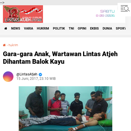
-->
SABTU
8•08•2026
NEWS
VARIA
HUKRIM
POLITIK
TNI
OPINI
EKBIS
DUNIA
SPORT
›
hukrim
Gara-gara Anak, Wartawan Lintas Atjeh Dihantam Balok Kayu
Gara-gara Anak, Wartawan Lintas Atjeh
Dihantam Balok Kayu
LintasAtjeh
15 Juni, 2017, 23.10 WIB