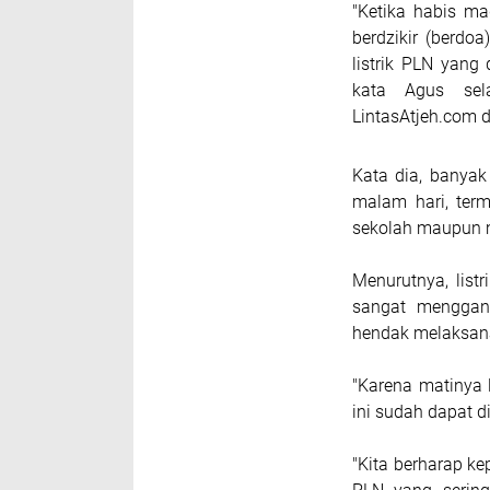
"Ketika habis m
berdzikir (berdo
listrik PLN yang 
kata Agus se
LintasAtjeh.com 
Kata dia, banyak
malam hari, term
sekolah maupun m
Menurutnya, list
sangat menggan
hendak melaksan
"Karena matinya l
ini sudah dapat di
"Kita berharap k