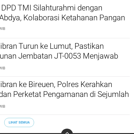
 DPD TMI Silahturahmi dengan
 Abdya, Kolaborasi Ketahanan Pangan
WIB
bran Turun ke Lumut, Pastikan
nan Jembatan JT-0053 Menjawab
n Warga
WIB
bran ke Bireuen, Polres Kerahkan
 dan Perketat Pengamanan di Sejumlah
WIB
LIHAT SEMUA