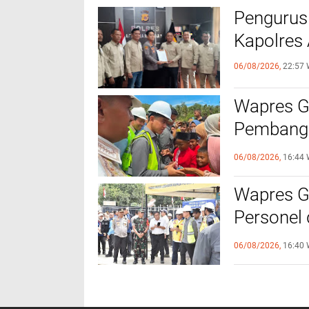
Pengurus
Kapolres
06/08/2026,
22:57 
Wapres Gi
Pembangu
Kebutuha
06/08/2026,
16:44 
Wapres Gi
Personel
Titik
06/08/2026,
16:40 