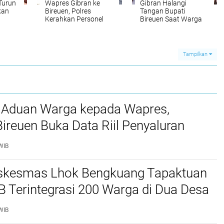
Turun
Wapres Gibran ke
Gibran Halangi
kan
Bireuen, Polres
Tangan Bupati
Kerahkan Personel
Bireuen Saat Warga
053
dan Perketat
Curhat Belum Terima
tuhan
Pengamanan di
Sembako Tahap II
Sejumlah Titik
Tampilkan
 Aduan Warga kepada Wapres,
reuen Buka Data Riil Penyaluran
anjir
WIB
kesmas Lhok Bengkuang Tapaktuan
TB Terintegrasi 200 Warga di Dua Desa
ek Kesehatan Gratis
WIB