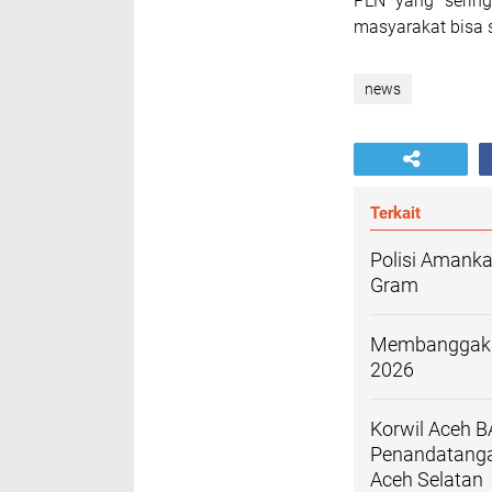
PLN yang serin
masyarakat bisa 
news
Terkait
Polisi Amanka
Gram
Membanggakan
2026
Korwil Aceh
Penandatanga
Aceh Selatan