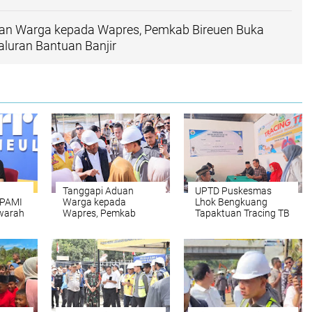
an Warga kepada Wapres, Pemkab Bireuen Buka
yaluran Bantuan Banjir
Tanggapi Aduan
UPTD Puskesmas
PAMI
Warga kepada
Lhok Bengkuang
warah
Wapres, Pemkab
Tapaktuan ‎Tracing TB
Bireuen Buka Data Riil
Terintegrasi 200
nan
Penyaluran Bantuan
Warga di Dua Desa
mbang
Banjir
Melalui Cek
Kesehatan Gratis