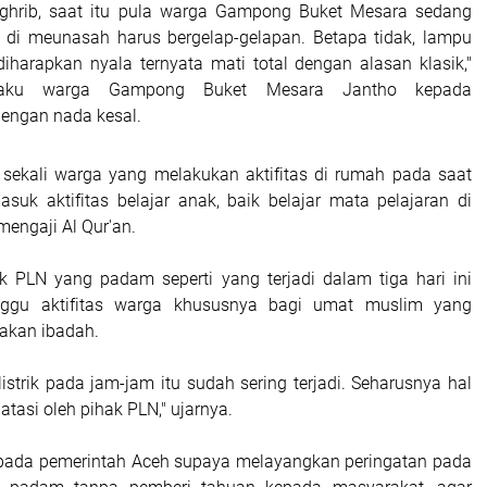
aghrib, saat itu pula warga Gampong Buket Mesara sedang
a) di meunasah harus bergelap-gelapan. Betapa tidak, lampu
diharapkan nyala ternyata mati total dengan alasan klasik,"
laku warga Gampong Buket Mesara Jantho kepada
dengan nada kesal.
 sekali warga yang melakukan aktifitas di rumah pada saat
asuk aktifitas belajar anak, baik belajar mata pelajaran di
engaji Al Qur'an.
rik PLN yang padam seperti yang terjadi dalam tiga hari ini
ggu aktifitas warga khususnya bagi umat muslim yang
akan ibadah.
istrik pada jam-jam itu sudah sering terjadi. Seharusnya hal
atasi oleh pihak PLN," ujarnya.
epada pemerintah Aceh supaya melayangkan peringatan pada