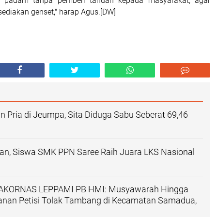
g padam tanpa pemberi tahuan kepada masyarakat, agar
sediakan genset," harap Agus.[DW]
n Pria di Jeumpa, Sita Diduga Sabu Seberat 69,46
, Siswa SMK PPN Saree Raih Juara LKS Nasional
 BAKORNAS LEPPAMI PB HMI: Musyawarah Hingga
nan Petisi Tolak Tambang di Kecamatan Samadua,