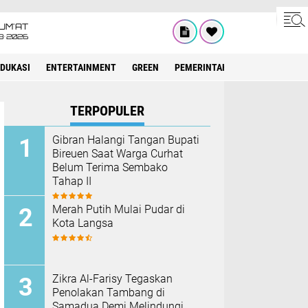
UM'AT
8•2026
EDUKASI
ENTERTAINMENT
GREEN
PEMERINTAH ACEH
OLAHRAG
TERPOPULER
Gibran Halangi Tangan Bupati
Bireuen Saat Warga Curhat
Belum Terima Sembako
Tahap II
Merah Putih Mulai Pudar di
Kota Langsa
Zikra Al-Farisy Tegaskan
Penolakan Tambang di
Samadua Demi Melindungi