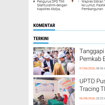
Pengurus DPD TMI
Wapres Gibran 
Silahturahmi dengan
ke Lumut, Pasti
Kapolres Abdya,
Pembangunan
Kolaborasi
Jembatan JT-0
Ketahanan Pangan
Menjawab Kebu
Warga
KOMENTAR
TERKINI
Tanggapi
Pemkab Bi
Bantuan B
07/08/2026,
08:56 
UPTD Pus
‎Tracing 
Melalui C
06/08/2026,
20:25 