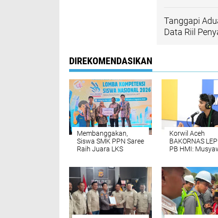
Tanggapi Adu
Data Riil Pen
DIREKOMENDASIKAN
Membanggakan,
Korwil Aceh
Siswa SMK PPN Saree
BAKORNAS LEP
Raih Juara LKS
PB HMI: Musya
Nasional 2026
Hingga
Penandatanga
Petisi Tolak Ta
di Kecamatan
Samadua, Aceh
Selatan