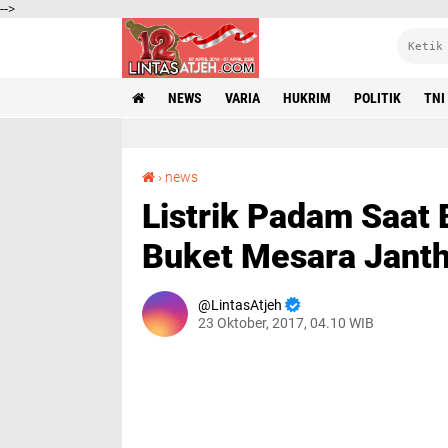
-->
NEWS
VARIA
HUKRIM
POLITIK
TNI
Listrik Padam Saat Berdzikir, Warga Gampong Buket Mesara Jantho Kecewa
›
news
Listrik Padam Saat
Buket Mesara Jant
LintasAtjeh
23 Oktober, 2017, 04.10 WIB