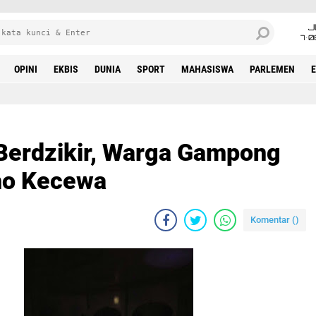
J
7•0
OPINI
EKBIS
DUNIA
SPORT
MAHASISWA
PARLEMEN
 Berdzikir, Warga Gampong
ho Kecewa
Komentar (
)