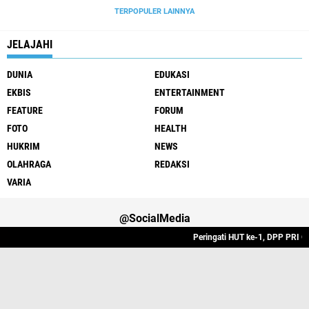
TERPOPULER LAINNYA
JELAJAHI
DUNIA
EDUKASI
EKBIS
ENTERTAINMENT
FEATURE
FORUM
FOTO
HEALTH
HUKRIM
NEWS
OLAHRAGA
REDAKSI
VARIA
@SocialMedia
Peringati HUT ke-1, DPP PRI Gel
Varia
Hukrim
Politik
Redaksi
Indeks
Copyright ©
2026 Lintas Atjeh