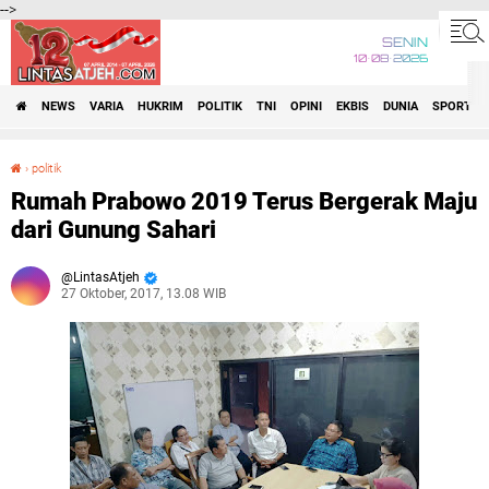
-->
SENIN
10•08•2026
NEWS
VARIA
HUKRIM
POLITIK
TNI
OPINI
EKBIS
DUNIA
SPORT
›
politik
Rumah Prabowo 2019 Terus Bergerak Maju dari Gunung Sahari
Rumah Prabowo 2019 Terus Bergerak Maju
dari Gunung Sahari
LintasAtjeh
27 Oktober, 2017, 13.08 WIB