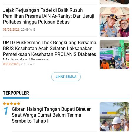
Jejak Perjuangan Fadel di Balik Rusuh
Pemilihan Presma IAIN Ar-Raniry: Dari Jeruji
Poltabes hingga Putusan Bebas
08/08/2026,
20:49 WIB
UPTD Puskesmas Lhok Bengkuang Bersama
BPJS Kesehatan Aceh Selatan Laksanakan
Pemeriksaan Kesehatan PROLANIS Diabetes
Melitus dan Hipertensi
08/08/2026,
20:13 WIB
LIHAT SEMUA
TERPOPULER
Gibran Halangi Tangan Bupati Bireuen
Saat Warga Curhat Belum Terima
Sembako Tahap II