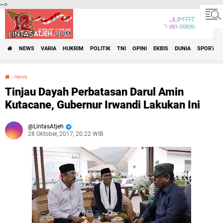
-->
JUM'AT
7•08•2026
NEWS
VARIA
HUKRIM
POLITIK
TNI
OPINI
EKBIS
DUNIA
SPORT
›
news
Tinjau Dayah Perbatasan Darul Amin Kutacane, Gubernur Irwandi Lakukan Ini
Tinjau Dayah Perbatasan Darul Amin
Kutacane, Gubernur Irwandi Lakukan Ini
LintasAtjeh
28 Oktober, 2017, 20.22 WIB