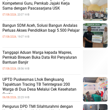
Kompetensi Guru, Pemkab Jajaki Kerja
Sama dengan Pascasarjana USK
07/08/2026,
20:07 WIB
‎Bangun SDM Aceh, Solusi Bangun Andalas
Perluas Akses Pendidikan bagi 5.500 Pelajar ‎
07/08/2026,
19:07 WIB
Tanggapi Aduan Warga kepada Wapres,
Pemkab Bireuen Buka Data Riil Penyaluran
Bantuan Banjir
07/08/2026,
08:56 WIB
UPTD Puskesmas Lhok Bengkuang
Tapaktuan ‎Tracing TB Terintegrasi 200
Warga di Dua Desa Melalui Cek Kesehatan
Gratis
06/08/2026,
20:25 WIB
Pengurus DPD TMI Silahturahmi dengan