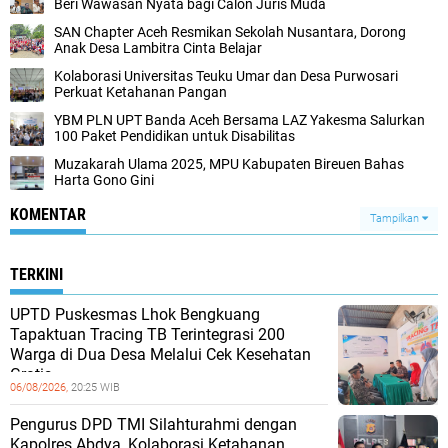
Beri Wawasan Nyata bagi Calon Juris Muda
SAN Chapter Aceh Resmikan Sekolah Nusantara, Dorong
Anak Desa Lambitra Cinta Belajar
Kolaborasi Universitas Teuku Umar dan Desa Purwosari
Perkuat Ketahanan Pangan
YBM PLN UPT Banda Aceh Bersama LAZ Yakesma Salurkan
100 Paket Pendidikan untuk Disabilitas
Muzakarah Ulama 2025, MPU Kabupaten Bireuen Bahas
Harta Gono Gini
KOMENTAR
Tampilkan
TERKINI
UPTD Puskesmas Lhok Bengkuang
Tapaktuan ‎Tracing TB Terintegrasi 200
Warga di Dua Desa Melalui Cek Kesehatan
Gratis
06/08/2026,
20:25 WIB
Pengurus DPD TMI Silahturahmi dengan
Kapolres Abdya, Kolaborasi Ketahanan