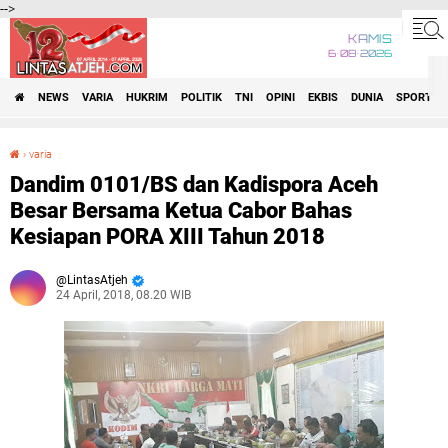
-->
KAMIS
6•08•2026
NEWS
VARIA
HUKRIM
POLITIK
TNI
OPINI
EKBIS
DUNIA
SPORT
›
varia
Dandim 0101/BS dan Kadispora Aceh Besar Bersama Ketua Cabor Bahas Kesiapan PORA XIII Tahun 2018
Dandim 0101/BS dan Kadispora Aceh
Besar Bersama Ketua Cabor Bahas
Kesiapan PORA XIII Tahun 2018
LintasAtjeh
24 April, 2018, 08.20 WIB