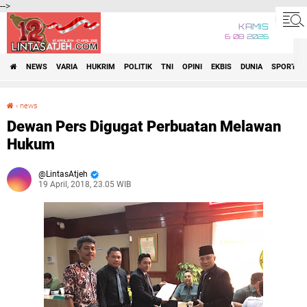
-->
KAMIS
6•08•2026
NEWS
VARIA
HUKRIM
POLITIK
TNI
OPINI
EKBIS
DUNIA
SPORT
›
news
Dewan Pers Digugat Perbuatan Melawan Hukum
Dewan Pers Digugat Perbuatan Melawan
Hukum
LintasAtjeh
19 April, 2018, 23.05 WIB