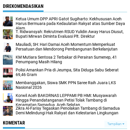
DIREKOMENDASIKAN
Ketua Umum DPP APRI Gatot Sugiharto: Kekhususan Aceh
Harus Bermuara pada Kedaulatan Rakyat atas Sumber Daya
Alam
T. Ridwansyah: Rekrutmen RSUD Yulidin Away Harus Diusut,
Bupati Mirwan Diminta Evaluasi Plt. Direktur
Mauliadi, SH: Hari Damai Aceh Momentum Memperkuat
Persatuan dan Mendorong Pembangunan Berkelanjutan
KM Mutiara Sentosa 2 Terbakar di Perairan Sumenep, 41
Penumpang Masih Hilang
Polisi Amankan Pria di Jeumpa, Sita Diduga Sabu Seberat
69,46 Gram
Membanggakan, Siswa SMK PPN Saree Raih Juara LKS
Nasional 2026
Korwil Aceh BAKORNAS LEPPAMI PB HMI: Musyawarah
Hingga Penandatanganan Petisi Tolak Tambang di
Kecamatan Samadua, Aceh Selatan
Zikra Al-Farisy Tegaskan Penolakan Tambang di Samadua
Demi Melindungi Hak Rakyat dan Kelestarian Lingkungan
KOMENTAR
Tampilkan