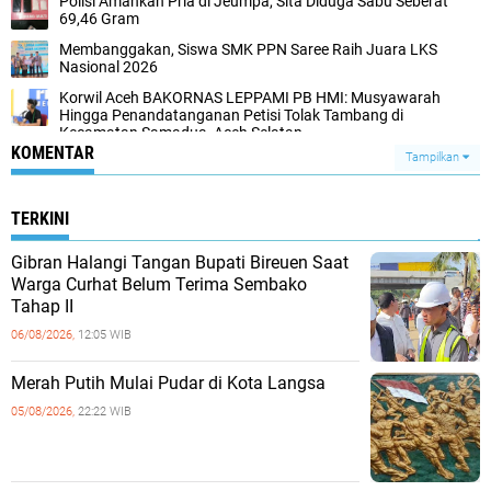
Polisi Amankan Pria di Jeumpa, Sita Diduga Sabu Seberat
69,46 Gram
Membanggakan, Siswa SMK PPN Saree Raih Juara LKS
Nasional 2026
Korwil Aceh BAKORNAS LEPPAMI PB HMI: Musyawarah
Hingga Penandatanganan Petisi Tolak Tambang di
Kecamatan Samadua, Aceh Selatan
KOMENTAR
Tampilkan
TERKINI
Gibran Halangi Tangan Bupati Bireuen Saat
Warga Curhat Belum Terima Sembako
Tahap II
06/08/2026,
12:05 WIB
Merah Putih Mulai Pudar di Kota Langsa
05/08/2026,
22:22 WIB