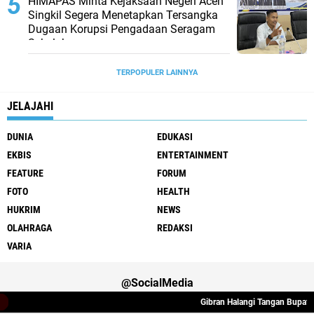
HIMAPAS Minta Kejaksaan Negeri Aceh
Singkil Segera Menetapkan Tersangka
Dugaan Korupsi Pengadaan Seragam
Sekolah
TERPOPULER LAINNYA
JELAJAHI
DUNIA
EDUKASI
EKBIS
ENTERTAINMENT
FEATURE
FORUM
FOTO
HEALTH
HUKRIM
NEWS
OLAHRAGA
REDAKSI
VARIA
@SocialMedia
Gibran Halangi Tangan Bupati B