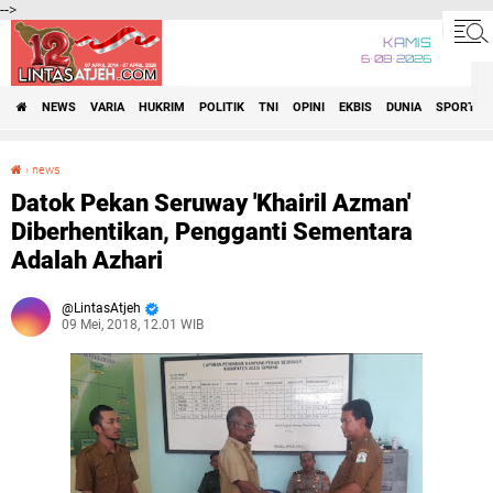
-->
KAMIS
6•08•2026
NEWS
VARIA
HUKRIM
POLITIK
TNI
OPINI
EKBIS
DUNIA
SPORT
›
news
Datok Pekan Seruway 'Khairil Azman' Diberhentikan, Pengganti Sementara Adalah Azhari
Datok Pekan Seruway 'Khairil Azman'
Diberhentikan, Pengganti Sementara
Adalah Azhari
LintasAtjeh
09 Mei, 2018, 12.01 WIB