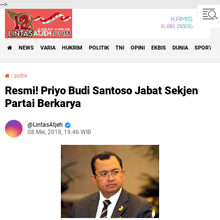
-->
KAMIS
6•08•2026
NEWS
VARIA
HUKRIM
POLITIK
TNI
OPINI
EKBIS
DUNIA
SPORT
›
politik
Resmi! Priyo Budi Santoso Jabat Sekjen Partai Berkarya
Resmi! Priyo Budi Santoso Jabat Sekjen
Partai Berkarya
LintasAtjeh
08 Mei, 2018, 19.46 WIB