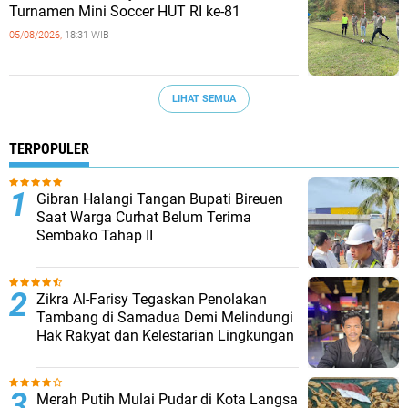
Turnamen Mini Soccer HUT RI ke-81
05/08/2026,
18:31 WIB
LIHAT SEMUA
TERPOPULER
Gibran Halangi Tangan Bupati Bireuen
Saat Warga Curhat Belum Terima
Sembako Tahap II
Zikra Al-Farisy Tegaskan Penolakan
Tambang di Samadua Demi Melindungi
Hak Rakyat dan Kelestarian Lingkungan
Merah Putih Mulai Pudar di Kota Langsa