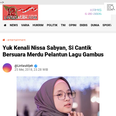
-->
KAMIS
6•08•2026
NEWS
VARIA
HUKRIM
POLITIK
TNI
OPINI
EKBIS
DUNIA
SPORT
›
entertainment
Yuk Kenali Nissa Sabyan, Si Cantik Bersuara Merdu Pelantun Lagu Gambus
Yuk Kenali Nissa Sabyan, Si Cantik
Bersuara Merdu Pelantun Lagu Gambus
LintasAtjeh
25 Mei, 2018, 23.28 WIB