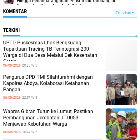
Hingga Penandatanganan Petisi Tolak Tambang di
Kecamatan Samadua, Aceh Selatan
KOMENTAR
Tampilkan
TERKINI
UPTD Puskesmas Lhok Bengkuang
Tapaktuan ‎Tracing TB Terintegrasi 200
Warga di Dua Desa Melalui Cek Kesehatan
Gratis
06/08/2026,
20:25 WIB
Pengurus DPD TMI Silahturahmi dengan
Kapolres Abdya, Kolaborasi Ketahanan
Pangan
06/08/2026,
22:57 WIB
Wapres Gibran Turun ke Lumut, Pastikan
Pembangunan Jembatan JT-0053
Menjawab Kebutuhan Warga
06/08/2026,
16:44 WIB