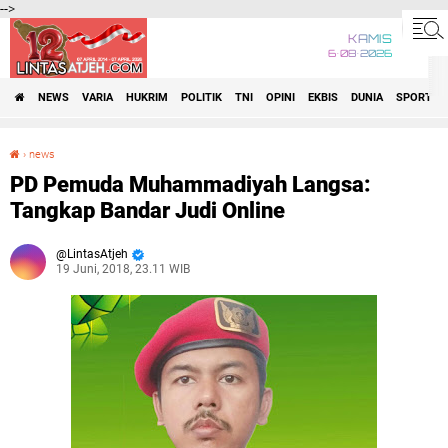
-->
KAMIS
6•08•2026
NEWS
VARIA
HUKRIM
POLITIK
TNI
OPINI
EKBIS
DUNIA
SPORT
›
news
PD Pemuda Muhammadiyah Langsa: Tangkap Bandar Judi Online
PD Pemuda Muhammadiyah Langsa:
Tangkap Bandar Judi Online
LintasAtjeh
19 Juni, 2018, 23.11 WIB