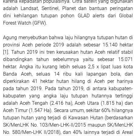
karena kepadatan populasinya. Citra satelit yang digunakan
adalah Landsat, Sentinel, Planet dan bantuan peringatan
dini kehilangan tutupan pohon GLAD alerts dari Global
Forest Watch (GFW).
Agung menyebutkan bahwa laju hilangnya tutupan hutan di
provinsi Aceh periode 2019 adalah sebesar 15.140 hektar
[1]. Tahun 2019 ini tren kerusakan hutan Aceh relatif stabil
dibandingkan tahun sebelumnya yaitu sebesar 15.071
hektar. Angka itu kurang lebih seluas 2,5 x lipat luas kota
Banda Aceh, seluas 14 ribu kali lapangan bola, dan
diperkirakan 41 hektar hutan hilang di Aceh per harinya
pada tahun 2019. Pada tahun 2019, di antara kabupaten-
kabupaten yang angka laju tutupan hutannya tertinggi
adalah Aceh Tengah (2.416 ha), Aceh Utara (1.815 ha) dan
Aceh Timur (1.547 Ha). Secara umum, sekitar 60% hilangnya
tutupan hutan yang terjadi di Kawasan Hutan (berdasarkan
SK/MenLHK No. 103/Men-LHK-II/2015 maupun SK/MenLHK
No. 580/Men-LHK II/2018), dan 40% lainnya terjadi di Areal