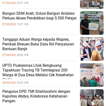
07/08/2026,
20:07 WIB
‎Bangun SDM Aceh, Solusi Bangun Andalas
Perluas Akses Pendidikan bagi 5.500 Pelajar ‎
07/08/2026,
19:07 WIB
Tanggapi Aduan Warga kepada Wapres,
Pemkab Bireuen Buka Data Riil Penyaluran
Bantuan Banjir
07/08/2026,
08:56 WIB
UPTD Puskesmas Lhok Bengkuang
Tapaktuan ‎Tracing TB Terintegrasi 200
Warga di Dua Desa Melalui Cek Kesehatan
Gratis
06/08/2026,
20:25 WIB
Pengurus DPD TMI Silahturahmi dengan
Kapolres Abdya, Kolaborasi Ketahanan
Pangan