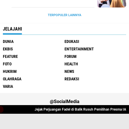
TERPOPULER LAINNYA
JELAJAHI
DUNIA
EDUKASI
EKBIS
ENTERTAINMENT
FEATURE
FORUM
FOTO
HEALTH
HUKRIM
NEWS
OLAHRAGA
REDAKSI
VARIA
@SocialMedia
Jejak Perjuangan Fadel di Balik Rusuh Pemilihan Presma IAIN A
Varia
Hukrim
Politik
Redaksi
Indeks