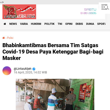
-->
SABTU
8•08•2026
NEWS
VARIA
HUKRIM
POLITIK
TNI
OPINI
EKBIS
DUNIA
SPORT
›
Polisi
Bhabinkamtibmas Bersama Tim Satgas Covid-19 Desa Paya Ketenggar Bagi-bagi Masker
Bhabinkamtibmas Bersama Tim Satgas
Covid-19 Desa Paya Ketenggar Bagi-bagi
Masker
LintasAtjeh
16 April, 2020, 14.02 WIB