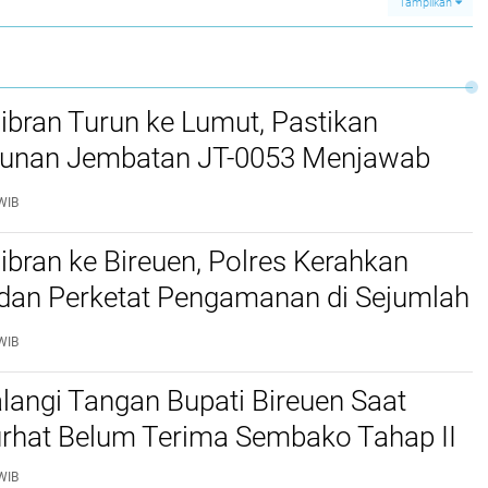
Tampilkan
Gampong Seuneubok
Drien
bran Turun ke Lumut, Pastikan
nan Jembatan JT-0053 Menjawab
n Warga
WIB
bran ke Bireuen, Polres Kerahkan
 dan Perketat Pengamanan di Sejumlah
WIB
langi Tangan Bupati Bireuen Saat
rhat Belum Terima Sembako Tahap II
WIB