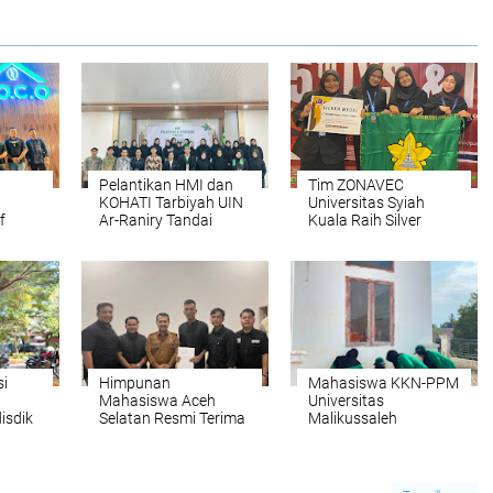
Pelantikan HMI dan
Tim ZONAVEC
KOHATI Tarbiyah UIN
Universitas Syiah
f
Ar-Raniry Tandai
Kuala Raih Silver
 Aceh
Babak Baru
Medal pada Ajang
g
Kepemimpinan
Internasional IYS
Periode 2026–2027
2026 di Malaysia
i
Himpunan
Mahasiswa KKN-PPM
Mahasiswa Aceh
Universitas
isdik
Selatan Resmi Terima
Malikussaleh
SK dari Pemkab Aceh
Kelompok 30
Selatan, Siap Bangkit
Laksanakan Gotong
i
dan Perkuat Peran
Royong di Halaman
n
Mahasiswa
Kantor Geuchik