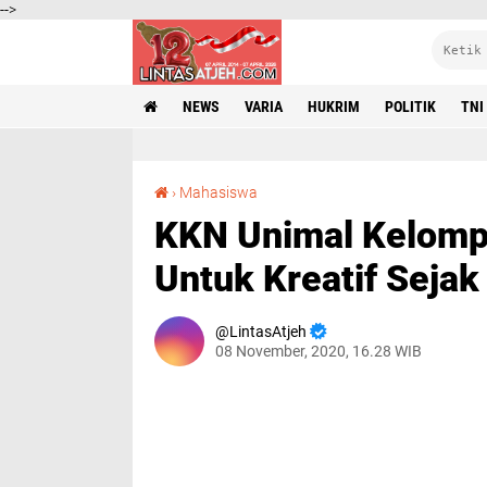
-->
NEWS
VARIA
HUKRIM
POLITIK
TNI
KKN Unimal Kelompok 009 Edukasi Anak-anak Untuk Kreatif Sejak Dini
›
Mahasiswa
KKN Unimal Kelomp
Untuk Kreatif Sejak 
LintasAtjeh
08 November, 2020, 16.28 WIB