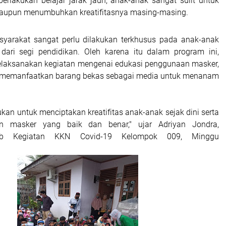
rlakukan belajar jarak jauh, anak-anak sangat sulit untuk
maupun menumbuhkan kreatifitasnya masing-masing.
yarakat sangat perlu dilakukan terkhusus pada anak-anak
dari segi pendidikan. Oleh karena itu dalam program ini,
laksanakan kegiatan mengenai edukasi penggunaan masker,
memanfaatkan barang bekas sebagai media untuk menanam
kukan untuk menciptakan kreatifitas anak-anak sejak dini serta
n masker yang baik dan benar," ujar Adriyan Jondra,
ab Kegiatan KKN Covid-19 Kelompok 009, Minggu