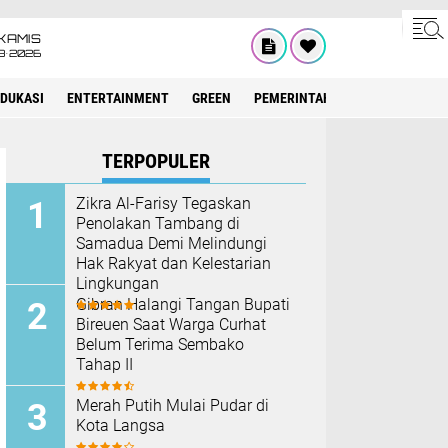
KAMIS
8•2026
EDUKASI
ENTERTAINMENT
GREEN
PEMERINTAH ACEH
OLAHRAG
TERPOPULER
Zikra Al-Farisy Tegaskan
Penolakan Tambang di
Samadua Demi Melindungi
Hak Rakyat dan Kelestarian
Lingkungan
Gibran Halangi Tangan Bupati
Bireuen Saat Warga Curhat
Belum Terima Sembako
Tahap II
Merah Putih Mulai Pudar di
Kota Langsa