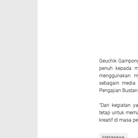
Geuchik Gampong
penuh kepada m
menggunakan ma
sebagain media
Pengajian Bustan
"Dari kegiatan y
tetap untuk mema
kreatif dI masa p
Mahasiswa