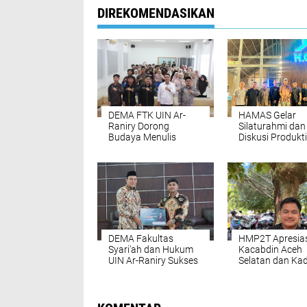
DIREKOMENDASIKAN
DEMA FTK UIN Ar-
HAMAS Gelar
Raniry Dorong
Silaturahmi dan
Budaya Menulis
Diskusi Produkti
Ilmiah Lewat Seminar
Bersama Bupati
dan Pelatihan KTI
Selatan, Ini yan
Dibahas!
DEMA Fakultas
HMP2T Apresias
Syari'ah dan Hukum
Kacabdin Aceh
UIN Ar-Raniry Sukses
Selatan dan Kad
Melaksanakan
Aceh atas
Upgrading dan Raker
Penyelesaian
Permasalahan d
SMAN 1 Trumo