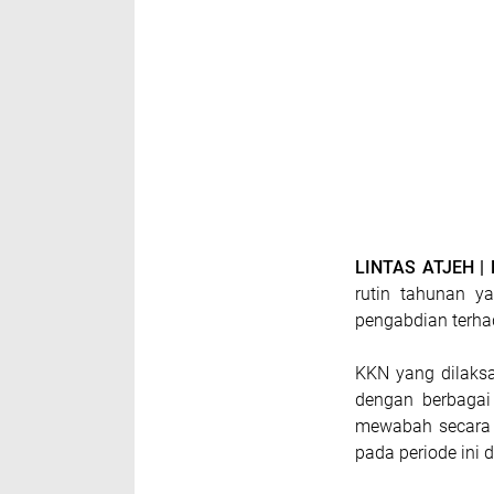
LINTAS ATJEH 
rutin tahunan y
pengabdian terh
KKN yang dilaks
dengan berbagai k
mewabah secara h
pada periode ini 