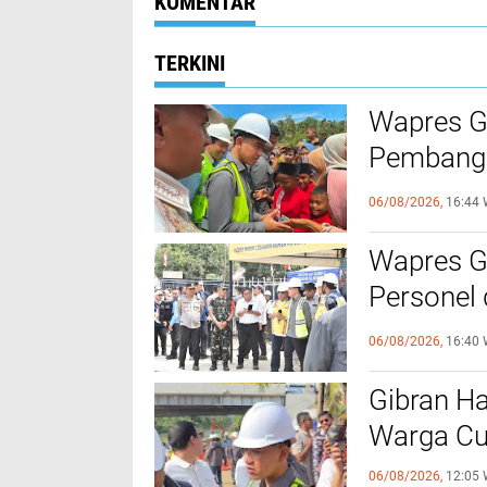
KOMENTAR
TERKINI
Wapres Gi
Pembangu
Kebutuha
06/08/2026,
16:44 
Wapres Gi
Personel
Titik
06/08/2026,
16:40 
Gibran Ha
Warga Cu
06/08/2026,
12:05 