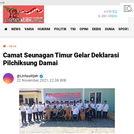
-->
KAMIS
6•08•2026
NEWS
VARIA
HUKRIM
POLITIK
TNI
OPINI
EKBIS
DUNIA
SPORT
›
news
Camat Seunagan Timur Gelar Deklarasi Pilchiksung Damai
Camat Seunagan Timur Gelar Deklarasi
Pilchiksung Damai
LintasAtjeh
22 November, 2021, 22.08 WIB