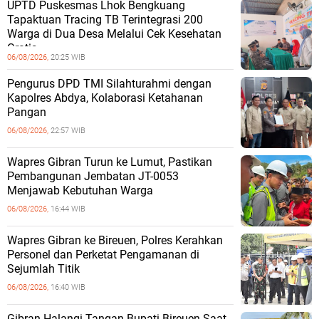
UPTD Puskesmas Lhok Bengkuang
Tapaktuan ‎Tracing TB Terintegrasi 200
Warga di Dua Desa Melalui Cek Kesehatan
Gratis
06/08/2026,
20:25 WIB
Pengurus DPD TMI Silahturahmi dengan
Kapolres Abdya, Kolaborasi Ketahanan
Pangan
06/08/2026,
22:57 WIB
Wapres Gibran Turun ke Lumut, Pastikan
Pembangunan Jembatan JT-0053
Menjawab Kebutuhan Warga
06/08/2026,
16:44 WIB
Wapres Gibran ke Bireuen, Polres Kerahkan
Personel dan Perketat Pengamanan di
Sejumlah Titik
06/08/2026,
16:40 WIB
Gibran Halangi Tangan Bupati Bireuen Saat