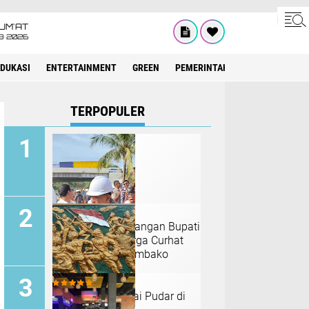
UM'AT
8•2026
EDUKASI
ENTERTAINMENT
GREEN
PEMERINTAH ACEH
OLAHRAG
TERPOPULER
Gibran Halangi Tangan Bupati
Bireuen Saat Warga Curhat
Belum Terima Sembako
Tahap II
Merah Putih Mulai Pudar di