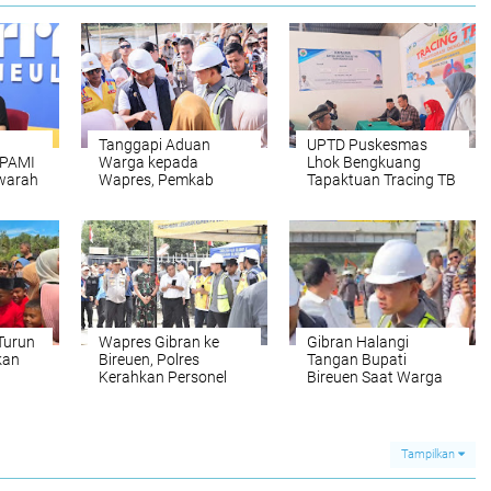
Tanggapi Aduan
UPTD Puskesmas
PAMI
Warga kepada
Lhok Bengkuang
warah
Wapres, Pemkab
Tapaktuan ‎Tracing TB
Bireuen Buka Data Riil
Terintegrasi 200
nan
Penyaluran Bantuan
Warga di Dua Desa
mbang
Banjir
Melalui Cek
Kesehatan Gratis
Turun
Wapres Gibran ke
Gibran Halangi
kan
Bireuen, Polres
Tangan Bupati
Kerahkan Personel
Bireuen Saat Warga
053
dan Perketat
Curhat Belum Terima
tuhan
Pengamanan di
Sembako Tahap II
Sejumlah Titik
Tampilkan