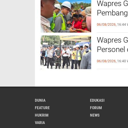
Wapres Gi
Pembangu
Kebutuha
06/08/2026,
16:44 
Wapres Gi
Personel
Titik
06/08/2026,
16:40 
DUNIA
EDUKASI
FEATURE
FORUM
HUKRIM
NEWS
VARIA