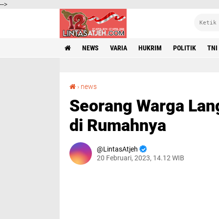
-->
NEWS
VARIA
HUKRIM
POLITIK
TNI
Seorang Warga Langsa Ditemukan Tergantung di Rumahnya
›
news
Seorang Warga Lan
di Rumahnya
LintasAtjeh
20 Februari, 2023, 14.12 WIB