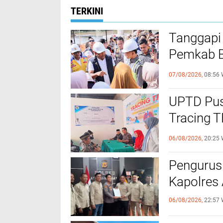
TERKINI
Tanggapi
Pemkab Bi
Bantuan B
07/08/2026,
08:56 
UPTD Pus
‎Tracing 
Melalui C
06/08/2026,
20:25 
Pengurus
Kapolres
06/08/2026,
22:57 