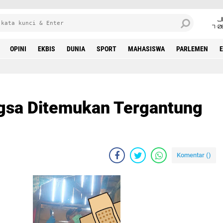
J
7•0
OPINI
EKBIS
DUNIA
SPORT
MAHASISWA
PARLEMEN
gsa Ditemukan Tergantung
Komentar (
)