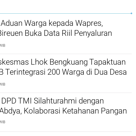
 Aduan Warga kepada Wapres,
reuen Buka Data Riil Penyaluran
anjir
WIB
kesmas Lhok Bengkuang Tapaktuan
TB Terintegrasi 200 Warga di Dua Desa
ek Kesehatan Gratis
WIB
 DPD TMI Silahturahmi dengan
 Abdya, Kolaborasi Ketahanan Pangan
WIB