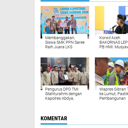
Membanggakan,
Korwil Aceh
Siswa SMK PPN Saree
BAKORNAS LEP
Raih Juara LKS
PB HMI: Musya
Nasional 2026
Hingga
Penandatanga
Petisi Tolak Ta
di Kecamatan
Samadua, Aceh
Selatan
Pengurus DPD TMI
Wapres Gibran 
Silahturahmi dengan
ke Lumut, Pasti
Kapolres Abdya,
Pembangunan
Kolaborasi
Jembatan JT-0
Ketahanan Pangan
Menjawab Kebu
Warga
KOMENTAR