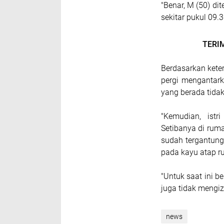
"Benar, M (50) di
sekitar pukul 09.3
TERI
Berdasarkan keter
pergi mengantark
yang berada tidak
"Kemudian, istr
Setibanya di rum
sudah tergantung
pada kayu atap r
"Untuk saat ini b
juga tidak mengiz
news