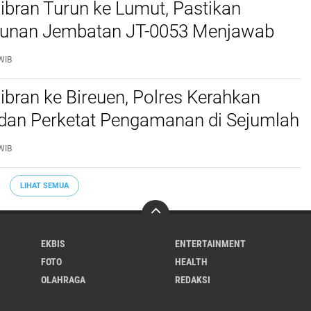
bran Turun ke Lumut, Pastikan
nan Jembatan JT-0053 Menjawab
n Warga
WIB
bran ke Bireuen, Polres Kerahkan
 dan Perketat Pengamanan di Sejumlah
WIB
LIHAT SEMUA
EKBIS
ENTERTAINMENT
FOTO
HEALTH
OLAHRAGA
REDAKSI