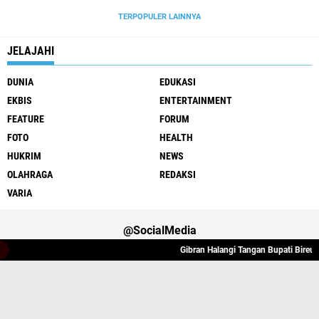
TERPOPULER LAINNYA
JELAJAHI
DUNIA
EDUKASI
EKBIS
ENTERTAINMENT
FEATURE
FORUM
FOTO
HEALTH
HUKRIM
NEWS
OLAHRAGA
REDAKSI
VARIA
@SocialMedia
Gibran Halangi Tangan Bupati Bireuen S
Varia
Hukrim
Politik
Redaksi
Indeks