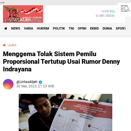
-->
KAMIS
6•08•2026
NEWS
VARIA
HUKRIM
POLITIK
TNI
OPINI
EKBIS
DUNIA
SPORT
›
politik
Menggema Tolak Sistem Pemilu Proporsional Tertutup Usai Rumor Denny Indrayana
Menggema Tolak Sistem Pemilu
Proporsional Tertutup Usai Rumor Denny
Indrayana
LintasAtjeh
30 Mei, 2023, 21.53 WIB