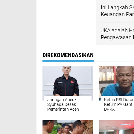
Ini Langkah 
Keuangan Part
JKA adalah H
Pengawasan I
DIREKOMENDASIKAN
Jaringan Aneuk
Ketua PSI Doro
Syuhada Desak
Ketum PA Ganti
Pemerintah Aceh
DPRA
Dirikan BPJS Sendiri