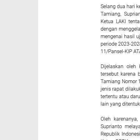
Selang dua hari 
Tamiang, Supria
Ketua LAKI tent
dengan menggela
mengenai hasil u
periode 2023-202
11/Pansel-KIP AT
Dijelaskan ole
tersebut karena 
Tamiang Nomor 1
jenis rapat dila
tertentu atau da
lain yang ditent
Oleh karenanya
Suprianto melay
Republik Indones