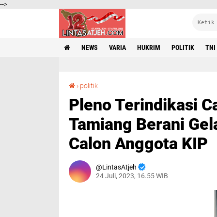
-->
NEWS
VARIA
HUKRIM
POLITIK
TNI
Pleno Terindikasi Cacat Hukum, DPRK Aceh Tamiang Berani Gelar Rapat Panmus Penetapan Calon Anggota KIP
›
politik
Pleno Terindikasi 
Tamiang Berani Gel
Calon Anggota KIP
LintasAtjeh
24 Juli, 2023, 16.55 WIB