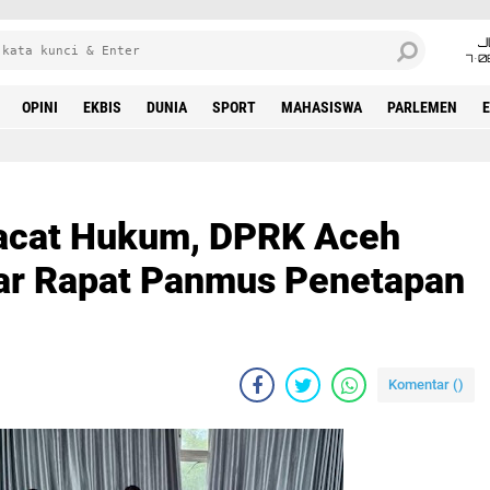
J
7•0
OPINI
EKBIS
DUNIA
SPORT
MAHASISWA
PARLEMEN
Cacat Hukum, DPRK Aceh
ar Rapat Panmus Penetapan
Komentar (
)