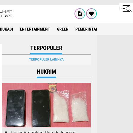
UM'AT
8•2026
EDUKASI
ENTERTAINMENT
GREEN
PEMERINTAH ACEH
OLAHRAG
TERPOPULER
TERPOPULER LAINNYA
HUKRIM
Polisi Amankan Pria di Jeumpa,