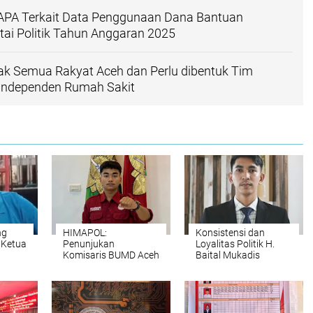
SAPA Terkait Data Penggunaan Dana Bantuan
ai Politik Tahun Anggaran 2025
ak Semua Rakyat Aceh dan Perlu dibentuk Tim
ndependen Rumah Sakit
ng
HIMAPOL:
Konsistensi dan
 Ketua
Penunjukan
Loyalitas Politik H.
Komisaris BUMD Aceh
Baital Mukadis
PT Pema Global
Menjalankan Roda
Energy Ciderai
Pemerintahan Aceh
Meritrokasi, Berbau
Selatan
Nepotisme