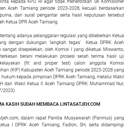
nta kepada KPU RI agar tidak menerbitkan SK Komisioner
en Aceh Tamiang periode 2023-2028, kecuali berdasarkan
ipurna, dan surat pengantar serta hasil keputusan tersebut
leh Ketua DPR Aceh Tamiang.
tentang adanya pelanggaran regulasi yang dibeberkan Ketua
ang dengan dukungan 'langkah tegas' Ketua DPRK Aceh
 sangat disepelekan, oleh Komisi I yang diketuai Miswanto,
terkesan berani melakukan prosesi serah terima hasil uji
kelayakan (fit and proper test) calon anggota Komisi
ihan (KIP) Kabupaten Aceh Tamiang periode 2023-2028 yang
t hukum kepada pimpinan DPRK Aceh Tamiang, melalui Wakil
 SH dan Wakil Ketua II Aceh Tamiang DPRK Muhammad Nur,
7/2023).
MA KASIH SUDAH MEMBACA LINTASATJEH.COM
Atjeh.com, dalam rapat Panitia Musyawarah (Panmus) yang
Ketua I DPRK Aceh Tamiang, Fadlon, SH, serta didampingi