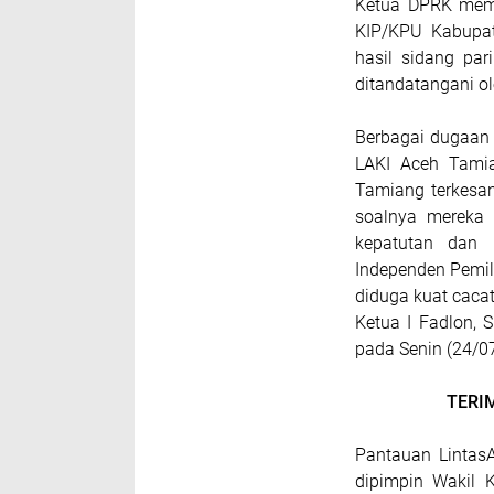
Ketua DPRK memi
KIP/KPU Kabupat
hasil sidang par
ditandatangani o
Berbagai dugaan 
LAKI Aceh Tami
Tamiang terkesan
soalnya mereka 
kepatutan dan 
Independen Pemil
diduga kuat caca
Ketua I Fadlon,
pada Senin (24/0
TERI
Pantauan Lintas
dipimpin Wakil 