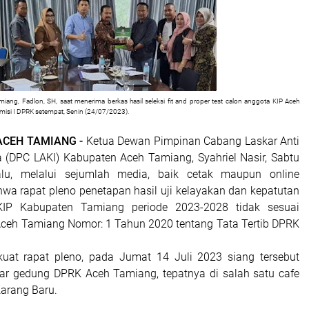
iang, Fadlon, SH, saat menerima berkas hasil seleksi fit and proper test calon anggota KIP Aceh
misi I DPRK setempat, Senin (24/07/2023).
 ACEH TAMIANG -
Ketua Dewan Pimpinan Cabang Laskar Anti
a (DPC LAKI) Kabupaten Aceh Tamiang, Syahriel Nasir, Sabtu
lu, melalui sejumlah media, baik cetak maupun online
a rapat pleno penetapan hasil uji kelayakan dan kepatutan
KIP Kabupaten Tamiang periode 2023-2028 tidak sesuai
ceh Tamiang Nomor: 1 Tahun 2020 tentang Tata Tertib DPRK
kuat rapat pleno, pada Jumat 14 Juli 2023 siang tersebut
uar gedung DPRK Aceh Tamiang, tepatnya di salah satu cafe
arang Baru.