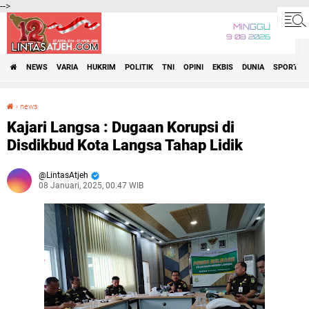
-->
MINGGU
9•08•2026
NEWS
VARIA
HUKRIM
POLITIK
TNI
OPINI
EKBIS
DUNIA
SPORT
›
news
Kajari Langsa : Dugaan Korupsi di Disdikbud Kota Langsa Tahap Lidik
Kajari Langsa : Dugaan Korupsi di
Disdikbud Kota Langsa Tahap Lidik
LintasAtjeh
08 Januari, 2025, 00.47 WIB