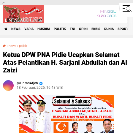
-->
MINGGU
9•08•2026
NEWS
VARIA
HUKRIM
POLITIK
TNI
OPINI
EKBIS
DUNIA
SPORT
›
news
›
politik
Ketua DPW PNA Pidie Ucapkan Selamat Atas Pelantikan H. Sarjani Abdullah dan Al Zaizi
Ketua DPW PNA Pidie Ucapkan Selamat
Atas Pelantikan H. Sarjani Abdullah dan Al
Zaizi
LintasAtjeh
18 Februari, 2025, 16.48 WIB