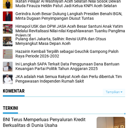
Ikatan Pelajar Al Washliyah Aceh Selatan Nilai Sosok Dewan
Muda Firauza Heldin Patut Jadi Ketua KNPI Aceh Selatan
Gerindra Aceh Besar Dukung Langkah Presiden Benahi BGN,
Minta Dugaan Penyimpangan Diusut Tuntas
Himapol USK dan DPW JASA Aceh Besar Santuni Anak Yatim
Melalui Revitalisasi Nilai-nilai Kepahlawanan Tuanku Panglima
Polem IX
Pulang dari Jakarta, Salihin: Revisi UUPA dan Otsus
Menyangkut Masa Depan Aceh
Hazairin Kembali Terpilih sebagai Geuchik Gampong Paloh
Raya Periode 2026-2032
Ini Langkah SAPA Terkait Data Penggunaan Dana Bantuan
Keuangan Partai Politik Tahun Anggaran 2025
JKA adalah Hak Semua Rakyat Aceh dan Perlu dibentuk Tim
Pengawasan Independen Rumah Sakit
KOMENTAR
Tampilkan
TERKINI
BNI Terus Memperluas Penyaluran Kredit
Berkualitas di Dunia Usaha