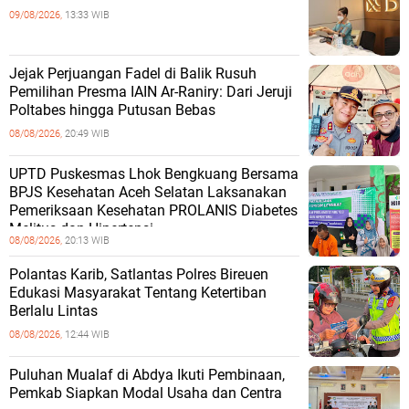
09/08/2026,
13:33 WIB
Jejak Perjuangan Fadel di Balik Rusuh
Pemilihan Presma IAIN Ar-Raniry: Dari Jeruji
Poltabes hingga Putusan Bebas
08/08/2026,
20:49 WIB
UPTD Puskesmas Lhok Bengkuang Bersama
BPJS Kesehatan Aceh Selatan Laksanakan
Pemeriksaan Kesehatan PROLANIS Diabetes
Melitus dan Hipertensi
08/08/2026,
20:13 WIB
Polantas Karib, Satlantas Polres Bireuen
Edukasi Masyarakat Tentang Ketertiban
Berlalu Lintas
08/08/2026,
12:44 WIB
Puluhan Mualaf di Abdya Ikuti Pembinaan,
Pemkab Siapkan Modal Usaha dan Centra