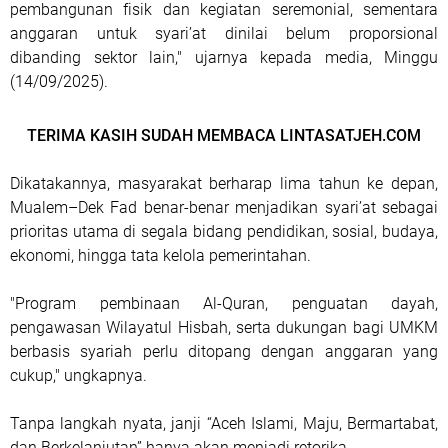
pembangunan fisik dan kegiatan seremonial, sementara
anggaran untuk syari’at dinilai belum proporsional
dibanding sektor lain," ujarnya kepada media, Minggu
(14/09/2025).
TERIMA KASIH SUDAH MEMBACA LINTASATJEH.COM
Dikatakannya, masyarakat berharap lima tahun ke depan,
Mualem–Dek Fad benar-benar menjadikan syari’at sebagai
prioritas utama di segala bidang pendidikan, sosial, budaya,
ekonomi, hingga tata kelola pemerintahan.
"Program pembinaan Al-Quran, penguatan dayah,
pengawasan Wilayatul Hisbah, serta dukungan bagi UMKM
berbasis syariah perlu ditopang dengan anggaran yang
cukup," ungkapnya.
Tanpa langkah nyata, janji “Aceh Islami, Maju, Bermartabat,
dan Berkelanjutan” hanya akan menjadi retorika.