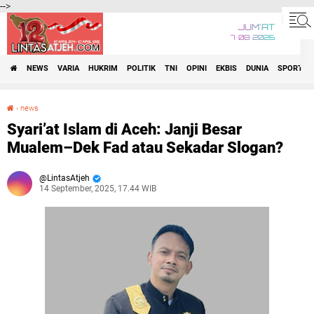
-->
JUM'AT
7•08•2026
NEWS
VARIA
HUKRIM
POLITIK
TNI
OPINI
EKBIS
DUNIA
SPORT
›
news
Syari’at Islam di Aceh: Janji Besar Mualem–Dek Fad atau Sekadar Slogan?
Syari’at Islam di Aceh: Janji Besar
Mualem–Dek Fad atau Sekadar Slogan?
LintasAtjeh
14 September, 2025, 17.44 WIB