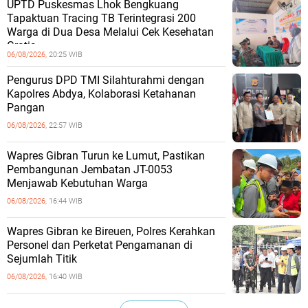
UPTD Puskesmas Lhok Bengkuang
Tapaktuan ‎Tracing TB Terintegrasi 200
Warga di Dua Desa Melalui Cek Kesehatan
Gratis
06/08/2026,
20:25 WIB
Pengurus DPD TMI Silahturahmi dengan
Kapolres Abdya, Kolaborasi Ketahanan
Pangan
06/08/2026,
22:57 WIB
Wapres Gibran Turun ke Lumut, Pastikan
Pembangunan Jembatan JT-0053
Menjawab Kebutuhan Warga
06/08/2026,
16:44 WIB
Wapres Gibran ke Bireuen, Polres Kerahkan
Personel dan Perketat Pengamanan di
Sejumlah Titik
06/08/2026,
16:40 WIB