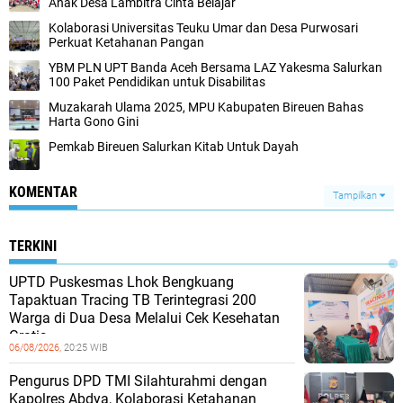
Anak Desa Lambitra Cinta Belajar
Kolaborasi Universitas Teuku Umar dan Desa Purwosari
Perkuat Ketahanan Pangan
YBM PLN UPT Banda Aceh Bersama LAZ Yakesma Salurkan
100 Paket Pendidikan untuk Disabilitas
Muzakarah Ulama 2025, MPU Kabupaten Bireuen Bahas
Harta Gono Gini
Pemkab Bireuen Salurkan Kitab Untuk Dayah
KOMENTAR
Tampilkan
TERKINI
UPTD Puskesmas Lhok Bengkuang
Tapaktuan ‎Tracing TB Terintegrasi 200
Warga di Dua Desa Melalui Cek Kesehatan
Gratis
06/08/2026,
20:25 WIB
Pengurus DPD TMI Silahturahmi dengan
Kapolres Abdya, Kolaborasi Ketahanan