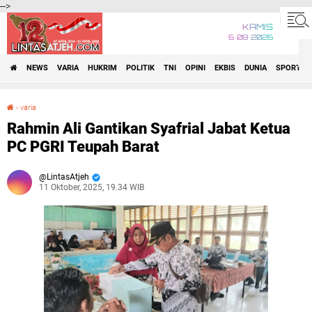
-->
KAMIS
6•08•2026
NEWS
VARIA
HUKRIM
POLITIK
TNI
OPINI
EKBIS
DUNIA
SPORT
›
varia
Rahmin Ali Gantikan Syafrial Jabat Ketua PC PGRI Teupah Barat
Rahmin Ali Gantikan Syafrial Jabat Ketua
PC PGRI Teupah Barat
LintasAtjeh
11 Oktober, 2025, 19.34 WIB