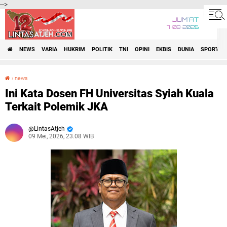
-->
JUM'AT
7•08•2026
NEWS
VARIA
HUKRIM
POLITIK
TNI
OPINI
EKBIS
DUNIA
SPORT
›
news
Ini Kata Dosen FH Universitas Syiah Kuala Terkait Polemik JKA
Ini Kata Dosen FH Universitas Syiah Kuala
Terkait Polemik JKA
LintasAtjeh
09 Mei, 2026, 23.08 WIB