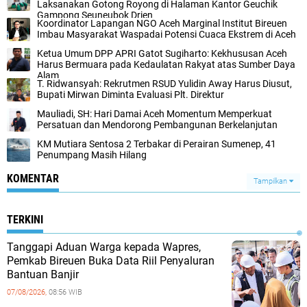
Laksanakan Gotong Royong di Halaman Kantor Geuchik
Gampong Seuneubok Drien
Koordinator Lapangan NGO Aceh Marginal Institut Bireuen
Imbau Masyarakat Waspadai Potensi Cuaca Ekstrem di Aceh
Ketua Umum DPP APRI Gatot Sugiharto: Kekhususan Aceh
Harus Bermuara pada Kedaulatan Rakyat atas Sumber Daya
Alam
T. Ridwansyah: Rekrutmen RSUD Yulidin Away Harus Diusut,
Bupati Mirwan Diminta Evaluasi Plt. Direktur
Mauliadi, SH: Hari Damai Aceh Momentum Memperkuat
Persatuan dan Mendorong Pembangunan Berkelanjutan
KM Mutiara Sentosa 2 Terbakar di Perairan Sumenep, 41
Penumpang Masih Hilang
KOMENTAR
Tampilkan
TERKINI
Tanggapi Aduan Warga kepada Wapres,
Pemkab Bireuen Buka Data Riil Penyaluran
Bantuan Banjir
07/08/2026,
08:56 WIB