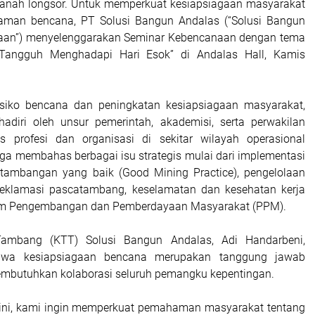
tanah longsor. Untuk memperkuat kesiapsiagaan masyarakat
man bencana, PT Solusi Bangun Andalas (“Solusi Bangun
aan”) menyelenggarakan Seminar Kebencanaan dengan tema
, Tangguh Menghadapi Hari Esok” di Andalas Hall, Kamis
risiko bencana dan peningkatan kesiapsiagaan masyarakat,
adiri oleh unsur pemerintah, akademisi, serta perwakilan
as profesi dan organisasi di sekitar wilayah operasional
uga membahas berbagai isu strategis mulai dari implementasi
rtambangan yang baik (Good Mining Practice), pengelolaan
reklamasi pascatambang, keselamatan dan kesehatan kerja
gram Pengembangan dan Pemberdayaan Masyarakat (PPM).
Tambang (KTT) Solusi Bangun Andalas, Adi Handarbeni,
wa kesiapsiagaan bencana merupakan tanggung jawab
mbutuhkan kolaborasi seluruh pemangku kepentingan.
 ini, kami ingin memperkuat pemahaman masyarakat tentang