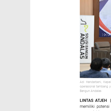
Adi Handarbeni, Kepa
operasional tambang y
Bangun Andalas
LINTAS ATJEH 
memiliki potensi