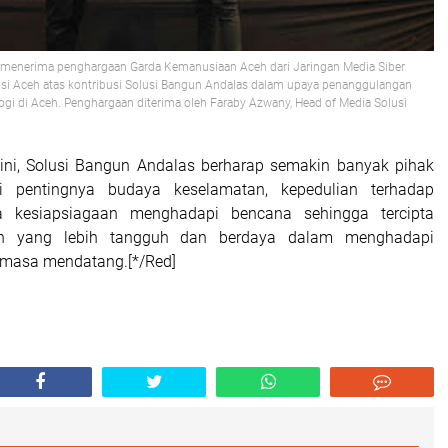
 menerima penghargaan Garda Kemanusiaan Aceh dari Jaringan Media Siber
nsi Aceh atas kontribusi Solusi Bangun Andalas dalam upaya penanggulangan
gi di Aceh. Penghargaan diterima oleh Faraby Azwany, Head of Media Solusi
 ini, Solusi Bangun Andalas berharap semakin banyak pihak
pentingnya budaya keselamatan, kepedulian terhadap
ta kesiapsiagaan menghadapi bencana sehingga tercipta
h yang lebih tangguh dan berdaya dalam menghadapi
i masa mendatang.[*/Red]