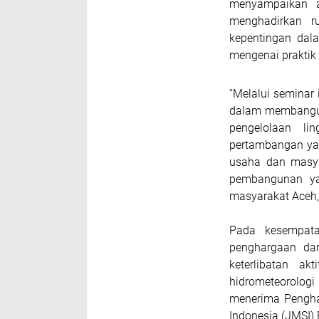
menyampaikan ap
menghadirkan r
kepentingan da
mengenai praktik
“Melalui seminar
dalam membangun
pengelolaan li
pertambangan yan
usaha dan masya
pembangunan ya
masyarakat Aceh,”
Pada kesempat
penghargaan dar
keterlibatan a
hidrometeorolog
menerima Pengha
Indonesia (JMSI) 