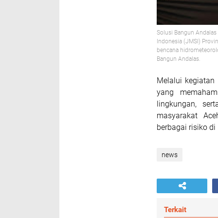
Solusi Bangun Andalas
Indonesia (JMSI) Provi
bencana hidrometeorolo
Bangun Andalas.
Melalui kegiatan
yang memahami 
lingkungan, ser
masyarakat Ace
berbagai risiko d
news
Terkait