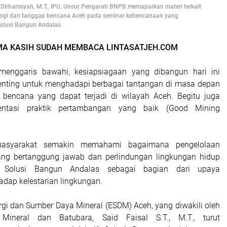
d Dirhamsyah, M.T., IPU, Unsur Pengarah BNPB memaparkan materi terkait
logi dan tanggap bencana Aceh pada seminar kebencanaan yang
Solusi Bangun Andalas.
MA KASIH SUDAH MEMBACA LINTASATJEH.COM
menggaris bawahi, kesiapsiagaan yang dibangun hari ini
enting untuk menghadapi berbagai tantangan di masa depan
 bencana yang dapat terjadi di wilayah Aceh. Begitu juga
entasi praktik pertambangan yang baik (Good Mining
masyarakat semakin memahami bagaimana pengelolaan
ng bertanggung jawab dan perlindungan lingkungan hidup
n Solusi Bangun Andalas sebagai bagian dari upaya
adap kelestarian lingkungan.
rgi dan Sumber Daya Mineral (ESDM) Aceh, yang diwakili oleh
Mineral dan Batubara, Said Faisal S.T., M.T., turut