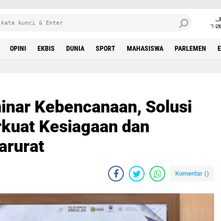
J
7•0
OPINI
EKBIS
DUNIA
SPORT
MAHASISWA
PARLEMEN
nar Kebencanaan, Solusi
kuat Kesiagaan dan
arurat
Komentar (
)