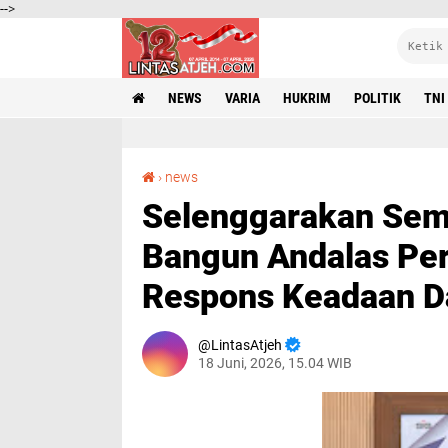
-->
NEWS
VARIA
HUKRIM
POLITIK
TNI
Selenggarakan Seminar Kebencanaan, Solusi Bangun Andalas Perkuat Kesiagaan dan Respons Keadaan Darurat
›
news
Selenggarakan Semi
Bangun Andalas Per
Respons Keadaan D
LintasAtjeh
18 Juni, 2026, 15.04 WIB