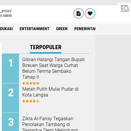
UM'AT
8•2026
EDUKASI
ENTERTAINMENT
GREEN
PEMERINTAH ACEH
OLAHRAG
TERPOPULER
Gibran Halangi Tangan Bupati
Bireuen Saat Warga Curhat
Belum Terima Sembako
Tahap II
Merah Putih Mulai Pudar di
Kota Langsa
Zikra Al-Farisy Tegaskan
Penolakan Tambang di
Samadua Demi Melindungi