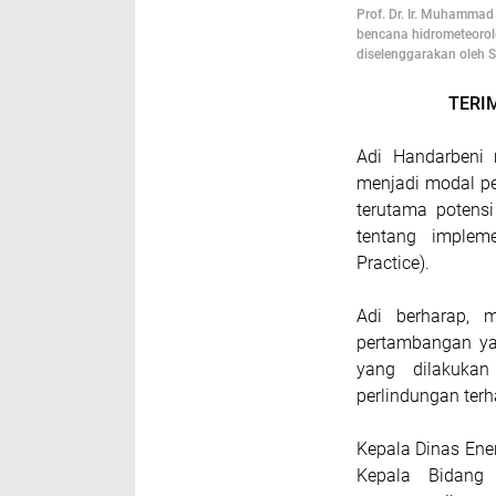
Prof. Dr. Ir. Muhamma
bencana hidrometeoro
diselenggarakan oleh 
TERI
Adi Handarbeni 
menjadi modal p
terutama potensi
tentang implem
Practice).
Adi berharap, 
pertambangan ya
yang dilakuka
perlindungan terh
Kepala Dinas Ene
Kepala Bidang 