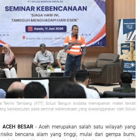
la Teknik Tambang (KTT) Solusi Bangun Andalas memaparkan materi terkait
ang berkelanjutan pada seminar kebencanaan yang diselenggarakan oleh Solusi
| ACEH BESAR
- Aceh merupakan salah satu wilayah yang
 risiko bencana alam yang tinggi, mulai dari gempa bumi,