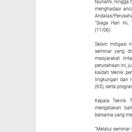
tsunami, hingga 
menghadapi anca
Andalas/Perusah
“Siaga Hari Ini
(11/06).
Selain mitigasi 
seminar yang dih
masyarakat lint
perusahaan ini, j
kaidah teknik pe
lingkungan dan 
(K3), serta pro
Kepala Teknik 
mengatakan bah
bersama yang me
“Melalui seminar