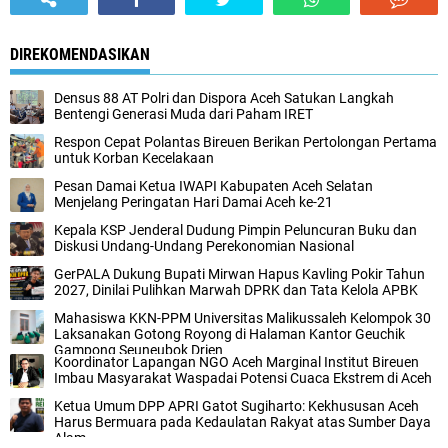
DIREKOMENDASIKAN
Densus 88 AT Polri dan Dispora Aceh Satukan Langkah
Bentengi Generasi Muda dari Paham IRET
Respon Cepat Polantas Bireuen Berikan Pertolongan Pertama
untuk Korban Kecelakaan
‎Pesan Damai Ketua IWAPI Kabupaten Aceh Selatan
Menjelang Peringatan Hari Damai Aceh ke-21
Kepala KSP Jenderal Dudung Pimpin Peluncuran Buku dan
Diskusi Undang-Undang Perekonomian Nasional
GerPALA Dukung Bupati Mirwan Hapus Kavling Pokir Tahun
2027, Dinilai Pulihkan Marwah DPRK dan Tata Kelola APBK
Mahasiswa KKN-PPM Universitas Malikussaleh Kelompok 30
Laksanakan Gotong Royong di Halaman Kantor Geuchik
Gampong Seuneubok Drien
Koordinator Lapangan NGO Aceh Marginal Institut Bireuen
Imbau Masyarakat Waspadai Potensi Cuaca Ekstrem di Aceh
Ketua Umum DPP APRI Gatot Sugiharto: Kekhususan Aceh
Harus Bermuara pada Kedaulatan Rakyat atas Sumber Daya
Alam