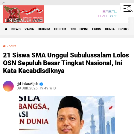
-->
SABTU
8•08•2026
NEWS
VARIA
HUKRIM
POLITIK
TNI
OPINI
EKBIS
DUNIA
SPORT
›
news
21 Siswa SMA Unggul Subulussalam Lolos OSN Sepuluh Besar Tingkat Nasional, Ini Kata Kacabdisdiknya
21 Siswa SMA Unggul Subulussalam Lolos
OSN Sepuluh Besar Tingkat Nasional, Ini
Kata Kacabdisdiknya
LintasAtjeh
09 Juli, 2026, 19.49 WIB