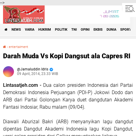
-->
JUM'AT
7•08•2026
NEWS
VARIA
HUKRIM
POLITIK
TNI
OPINI
EKBIS
DUNIA
SPORT
›
entertaiment
Darah Muda Vs Kopi Dangsut ala Capres RI
Darah Muda Vs Kopi Dangsut ala Capres RI
Jamaluddin Idris
09 April, 2014, 23.33 WIB
Lintasatjeh.com -
Dua calon presiden Indonesia dari Partai
Demokrasi Indonesia Perjuangan (PDI-P) Jokowi Dodo dan
ARB dari Partai Golongan Karya duet dangdutan Akademi
Fantasi Indosiar, Rabu malam (09/04).
Diawali Aburizal Bakri (ARB) menyanyikan lagu dangdut
dipentas Dangdut Akademi Indonesia lagu Kopi Dangdut,