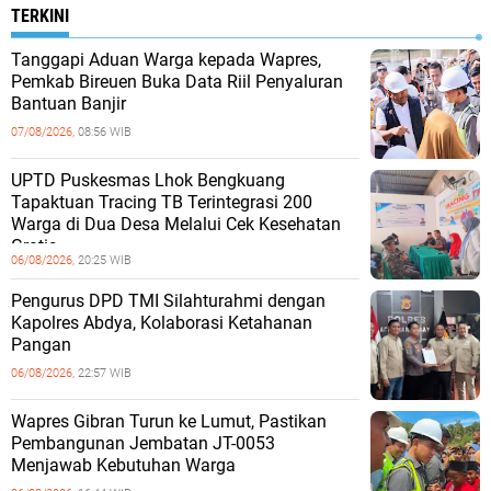
TERKINI
Tanggapi Aduan Warga kepada Wapres,
Pemkab Bireuen Buka Data Riil Penyaluran
Bantuan Banjir
07/08/2026,
08:56 WIB
UPTD Puskesmas Lhok Bengkuang
Tapaktuan ‎Tracing TB Terintegrasi 200
Warga di Dua Desa Melalui Cek Kesehatan
Gratis
06/08/2026,
20:25 WIB
Pengurus DPD TMI Silahturahmi dengan
Kapolres Abdya, Kolaborasi Ketahanan
Pangan
06/08/2026,
22:57 WIB
Wapres Gibran Turun ke Lumut, Pastikan
Pembangunan Jembatan JT-0053
Menjawab Kebutuhan Warga