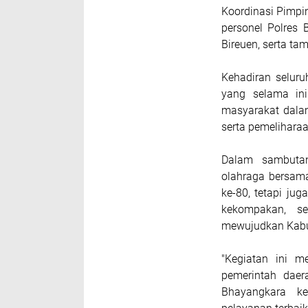
Koordinasi Pimpi
personel Polres 
Bireuen, serta ta
Kehadiran selur
yang selama ini 
masyarakat dala
serta pemelihara
Dalam sambutan
olahraga bersama
ke-80, tetapi ju
kekompakan, se
mewujudkan Kabu
"Kegiatan ini m
pemerintah dae
Bhayangkara k