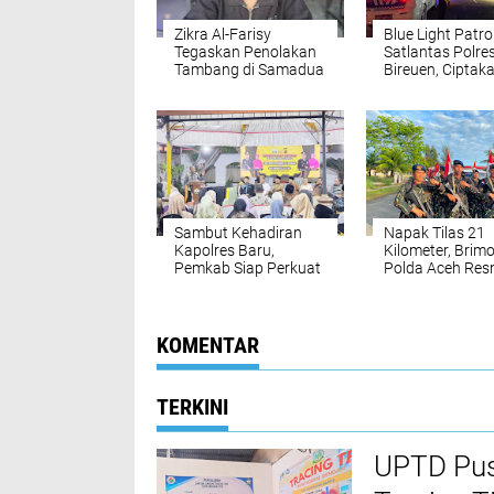
Zikra Al-Farisy
Blue Light Patro
Tegaskan Penolakan
Satlantas Polre
Tambang di Samadua
Bireuen, Ciptak
Demi Melindungi Hak
Kamseltibcarla
Rakyat dan
Kelestarian
Lingkungan
Sambut Kehadiran
Napak Tilas 21
Kapolres Baru,
Kilometer, Brim
Pemkab Siap Perkuat
Polda Aceh Res
Kolaborasi
Awali Perpinda
Mewujudkan Bireuen
Markas Koman
Aman dan Maju
Baru di Aceh Ja
KOMENTAR
TERKINI
UPTD Pus