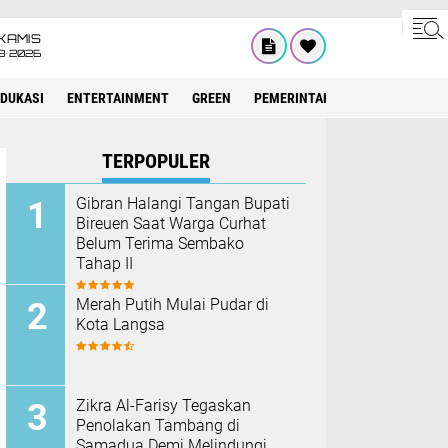
KAMIS
8•2026
EDUKASI
ENTERTAINMENT
GREEN
PEMERINTAH ACEH
OLAHRAG
TERPOPULER
Gibran Halangi Tangan Bupati
Bireuen Saat Warga Curhat
Belum Terima Sembako
Tahap II
Merah Putih Mulai Pudar di
Kota Langsa
Zikra Al-Farisy Tegaskan
Penolakan Tambang di
Samadua Demi Melindungi