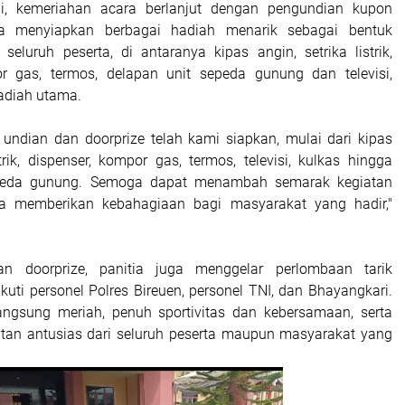
ai, kemeriahan acara berlanjut dengan pengundian kupon
tia menyiapkan berbagai hadiah menarik sebagai bentuk
seluruh peserta, di antaranya kipas angin, setrika listrik,
or gas, termos, delapan unit sepeda gunung dan televisi,
hadiah utama.
 undian dan doorprize telah kami siapkan, mulai dari kipas
strik, dispenser, kompor gas, termos, televisi, kulkas hingga
epeda gunung. Semoga dapat menambah semarak kegiatan
rta memberikan kebahagiaan bagi masyarakat yang hadir,"
an doorprize, panitia juga menggelar perlombaan tarik
uti personel Polres Bireuen, personel TNI, dan Bhayangkari.
angsung meriah, penuh sportivitas dan kebersamaan, serta
an antusias dari seluruh peserta maupun masyarakat yang