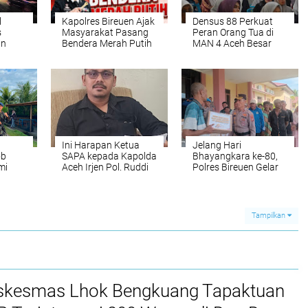
l
Kapolres Bireuen Ajak
Densus 88 Perkuat
s
Masyarakat Pasang
Peran Orang Tua di
an
Bendera Merah Putih
MAN 4 Aceh Besar
ntas
Sambut HUT ke-81 RI
Tangkal Penyebaran
Paham NVE pada
Anak
Ini Harapan Ketua
Jelang Hari
ob
SAPA kepada Kapolda
Bhayangkara ke-80,
mi
Aceh Irjen Pol. Ruddi
Polres Bireuen Gelar
han ke
Setiawan
Donor Darah dan
do
Salurkan Bantuan
ya
Sosial kepada
Masyarakat
Tampilkan
kesmas Lhok Bengkuang Tapaktuan