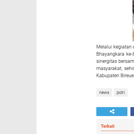
Melalui kegiatan 
Bhayangkara ke-8
sinergitas bersa
masyarakat, sehi
Kabupaten Bireuen
news
polri
Terkait