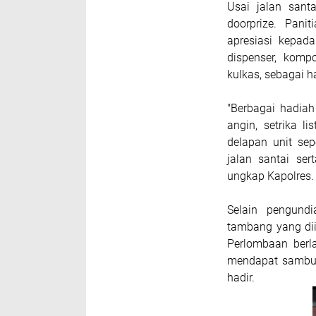
Usai jalan sant
doorprize. Pani
apresiasi kepada 
dispenser, komp
kulkas, sebagai 
"Berbagai hadiah
angin, setrika li
delapan unit s
jalan santai se
ungkap Kapolres.
Selain pengundi
tambang yang diik
Perlombaan berl
mendapat sambut
hadir.