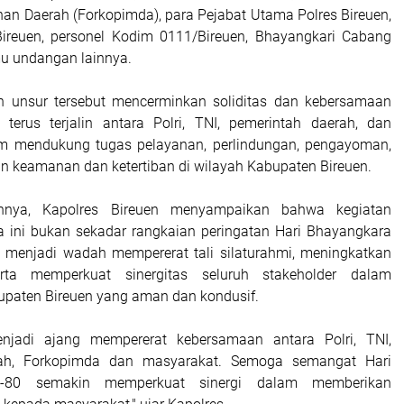
nan Daerah (Forkopimda), para Pejabat Utama Polres Bireuen,
Bireuen, personel Kodim 0111/Bireuen, Bhayangkari Cabang
mu undangan lainnya.
uh unsur tersebut mencerminkan soliditas dan kebersamaan
terus terjalin antara Polri, TNI, pemerintah daerah, dan
m mendukung tugas pelayanan, perlindungan, pengayoman,
an keamanan dan ketertiban di wilayah Kabupaten Bireuen.
nya, Kapolres Bireuen menyampaikan bahwa kegiatan
 ini bukan sekadar rangkaian peringatan Hari Bhayangkara
ga menjadi wadah mempererat tali silaturahmi, meningkatkan
rta memperkuat sinergitas seluruh stakeholder dalam
paten Bireuen yang aman dan kondusif.
enjadi ajang mempererat kebersamaan antara Polri, TNI,
rah, Forkopimda dan masyarakat. Semoga semangat Hari
e-80 semakin memperkuat sinergi dalam memberikan