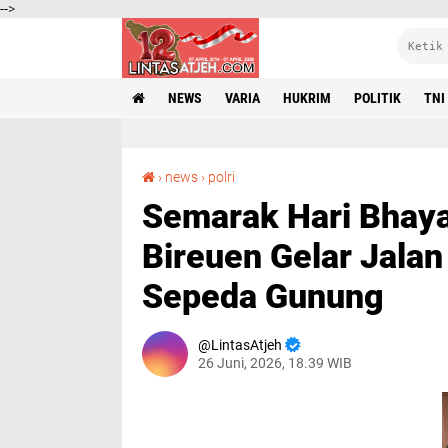
-->
NEWS
VARIA
HUKRIM
POLITIK
TNI
Semarak Hari Bhayangkara ke-80, Polres Bireuen Gelar Jalan Santai Berhadiah Delapan Sepeda Gunung
›
news
›
polri
Semarak Hari Bhaya
Bireuen Gelar Jalan
Sepeda Gunung
LintasAtjeh
26 Juni, 2026, 18.39 WIB