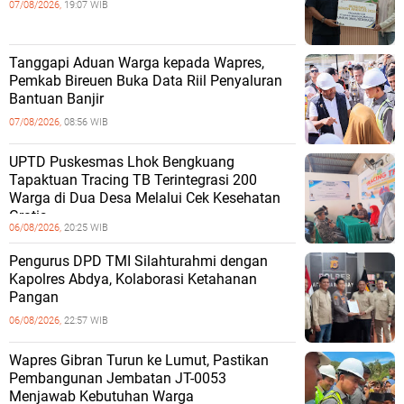
07/08/2026,
19:07 WIB
Tanggapi Aduan Warga kepada Wapres,
Pemkab Bireuen Buka Data Riil Penyaluran
Bantuan Banjir
07/08/2026,
08:56 WIB
UPTD Puskesmas Lhok Bengkuang
Tapaktuan ‎Tracing TB Terintegrasi 200
Warga di Dua Desa Melalui Cek Kesehatan
Gratis
06/08/2026,
20:25 WIB
Pengurus DPD TMI Silahturahmi dengan
Kapolres Abdya, Kolaborasi Ketahanan
Pangan
06/08/2026,
22:57 WIB
Wapres Gibran Turun ke Lumut, Pastikan
Pembangunan Jembatan JT-0053
Menjawab Kebutuhan Warga