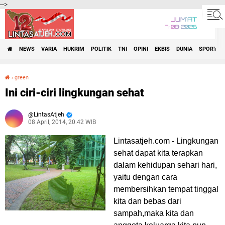
-->
JUM'AT
7•08•2026
NEWS
VARIA
HUKRIM
POLITIK
TNI
OPINI
EKBIS
DUNIA
SPORT
›
green
Ini ciri-ciri lingkungan sehat
Ini ciri-ciri lingkungan sehat
LintasAtjeh
08 April, 2014, 20.42 WIB
Lintasatjeh.com -
Lingkungan
sehat dapat kita terapkan
dalam kehidupan sehari hari,
yaitu dengan cara
membersihkan tempat tinggal
kita dan bebas dari
sampah,maka kita dan