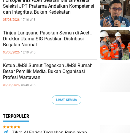
Forkopemras Aceh Selatan Minta Peserta
Seleksi JPT Pratama Andalkan Kompetensi
dan Integritas, Bukan Kedekatan
05/08/2026,
17:16 WIB
‎Tinjau Langsung Pasokan Semen di Aceh,
‎Direktur Utama SIG Pastikan Distribusi
Berjalan Normal ‎
05/08/2026,
12:19 WIB
Ketua JMSI Sumut Tegaskan JMSI Rumah
Besar Pemilik Media, Bukan Organisasi
Profesi Wartawan
05/08/2026,
08:48 WIB
LIHAT SEMUA
TERPOPULER
Zikra Al-Farisy Tegaskan Penolakan