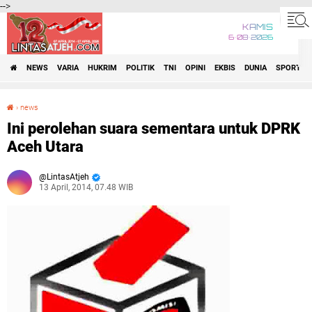
-->
KAMIS
6•08•2026
NEWS
VARIA
HUKRIM
POLITIK
TNI
OPINI
EKBIS
DUNIA
SPORT
›
news
Ini perolehan suara sementara untuk DPRK Aceh Utara
Ini perolehan suara sementara untuk DPRK
Aceh Utara
LintasAtjeh
13 April, 2014, 07.48 WIB