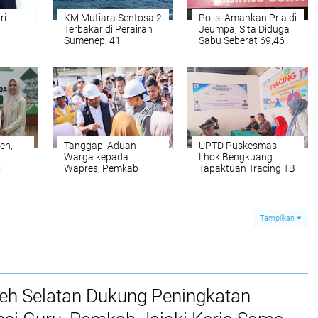
ri
KM Mutiara Sentosa 2
Polisi Amankan Pria di
Terbakar di Perairan
Jeumpa, Sita Diduga
Sumenep, 41
Sabu Seberat 69,46
Penumpang Masih
Gram
Hilang
eh,
Tanggapi Aduan
UPTD Puskesmas
Warga kepada
Lhok Bengkuang
s
Wapres, Pemkab
Tapaktuan ‎Tracing TB
an
Bireuen Buka Data Riil
Terintegrasi 200
r ‎
Penyaluran Bantuan
Warga di Dua Desa
Banjir
Melalui Cek
Kesehatan Gratis
Tampilkan
ceh Selatan Dukung Peningkatan