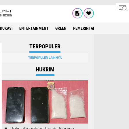
UM'AT
8•2026
EDUKASI
ENTERTAINMENT
GREEN
PEMERINTAH ACEH
OLAHRAG
TERPOPULER
TERPOPULER LAINNYA
HUKRIM
Polisi Amankan Pria di Jeumpa,