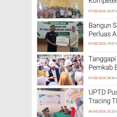
Kompeten
dengan P
07/08/2026,
20:07 
‎Bangun 
Perluas A
07/08/2026,
19:07 
Tanggapi
Pemkab Bi
Bantuan B
07/08/2026,
08:56 
UPTD Pus
‎Tracing 
Melalui C
06/08/2026,
20:25 