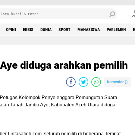
J
7•0
OPINI
EKBIS
DUNIA
SPORT
MAHASISWA
PARLEMEN
ye diduga arahkan pemilih
Komentar (
)
Petugas Kelompok Penyelenggara Pemungutan Suara
atan Tanah Jambo Aye, Kabupaten Aceh Utara diduga
er Lintasatjeh.com, seluruh pemilih di beberapa Tempat