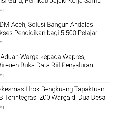
si Guru, Pemkab Jajaki Kerja Sama
ascasarjana USK
WIB
SDM Aceh, Solusi Bangun Andalas
kses Pendidikan bagi 5.500 Pelajar ‎
WIB
 Aduan Warga kepada Wapres,
reuen Buka Data Riil Penyaluran
anjir
WIB
kesmas Lhok Bengkuang Tapaktuan
TB Terintegrasi 200 Warga di Dua Desa
ek Kesehatan Gratis
WIB