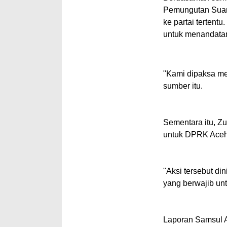
Pemungutan Suara
ke partai tertentu
untuk menandatan
"Kami dipaksa men
sumber itu.
Sementara itu, Z
untuk DPRK Aceh 
"Aksi tersebut di
yang berwajib un
Laporan Samsul A