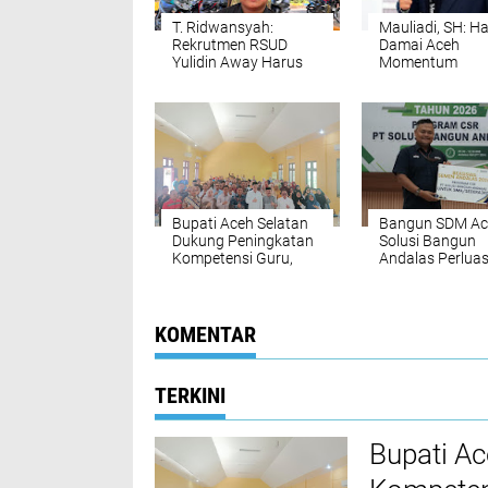
T. Ridwansyah:
Mauliadi, SH: Ha
Rekrutmen RSUD
Damai Aceh
Yulidin Away Harus
Momentum
Diusut, Bupati Mirwan
Memperkuat
Diminta Evaluasi Plt.
Persatuan dan
Direktur
Mendorong
Pembangunan
Berkelanjutan
Bupati Aceh Selatan
‎Bangun SDM Ac
Dukung Peningkatan
Solusi Bangun
Kompetensi Guru,
Andalas Perlua
Pemkab Jajaki Kerja
Akses Pendidik
Sama dengan
bagi 5.500 Pelaja
Pascasarjana USK
KOMENTAR
TERKINI
Bupati A