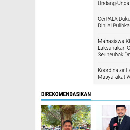
Undang-Undan
GerPALA Duku
Dinilai Pulih
Mahasiswa KK
Laksanakan G
Seuneubok Dr
Koordinator L
Masyarakat W
DIREKOMENDASIKAN