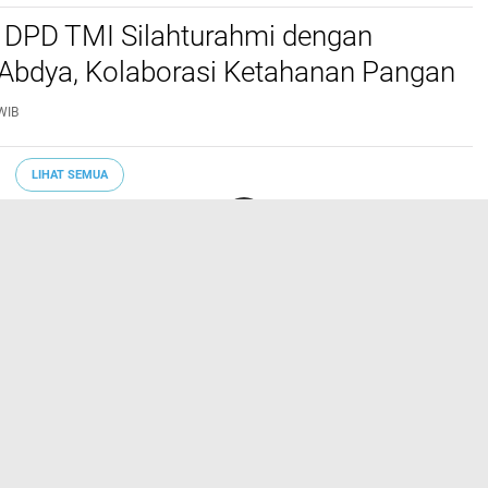
 DPD TMI Silahturahmi dengan
 Abdya, Kolaborasi Ketahanan Pangan
WIB
LIHAT SEMUA
EKBIS
ENTERTAINMENT
FOTO
HEALTH
OLAHRAGA
REDAKSI
Varia
Hukrim
Politik
Redaksi
Indeks
Copyright ©
2026 Lintas Atjeh