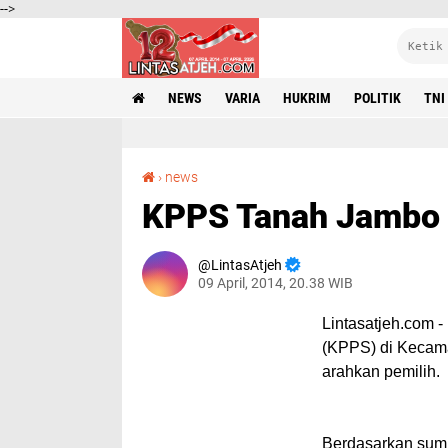
-->
NEWS
VARIA
HUKRIM
POLITIK
TNI
KPPS Tanah Jambo Aye diduga arahkan pemilih
›
news
KPPS Tanah Jambo A
LintasAtjeh
09 April, 2014, 20.38 WIB
Lintasatjeh.com -
(KPPS) di Kecam
arahkan pemilih.
Berdasarkan sumb