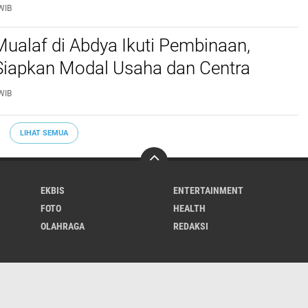
WIB
ualaf di Abdya Ikuti Pembinaan,
iapkan Modal Usaha dan Centra
WIB
LIHAT SEMUA
EKBIS
ENTERTAINMENT
FOTO
HEALTH
OLAHRAGA
REDAKSI
Varia
Hukrim
Politik
Redaksi
Indeks