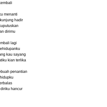
kembali
ku menanti
kunjung hadir
kuputuskan
an dirimu
mbali lagi
kehidupanku
ang kau sayang
ku kian terlika
ebuah penantian
 hidupku
erbalas
iriku hancur