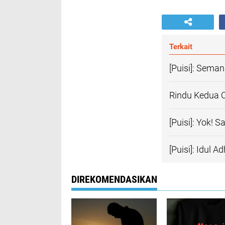
Terkait
[Puisi]: Sem
Rindu Kedua 
[Puisi]: Yok!
[Puisi]: Idul 
DIREKOMENDASIKAN