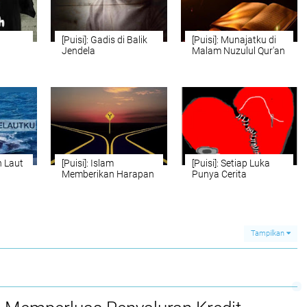
[Puisi]: Gadis di Balik
[Puisi]: Munajatku di
Jendela
Malam Nuzulul Qur'an
n Laut
[Puisi]: Islam
[Puisi]: Setiap Luka
Memberikan Harapan
Punya Cerita
Tampilkan