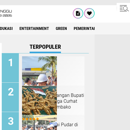
INGGU
8•2026
EDUKASI
ENTERTAINMENT
GREEN
PEMERINTAH ACEH
OLAHRAG
TERPOPULER
Gibran Halangi Tangan Bupati
Bireuen Saat Warga Curhat
Belum Terima Sembako
Tahap II
Merah Putih Mulai Pudar di