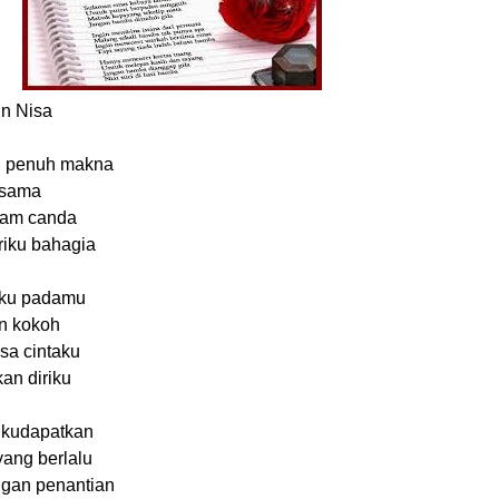
un Nisa
g penuh makna
rsama
alam canda
iku bahagia
aku padamu
n kokoh
sa cintaku
kan diriku
 kudapatkan
yang berlalu
gan penantian