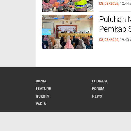
Lintas
08/08/2026,
12:44 
Puluhan M
Pemkab S
08/08/2026,
19:40 
DUNIA
EDUKASI
FEATURE
FORUM
HUKRIM
NEWS
VARIA