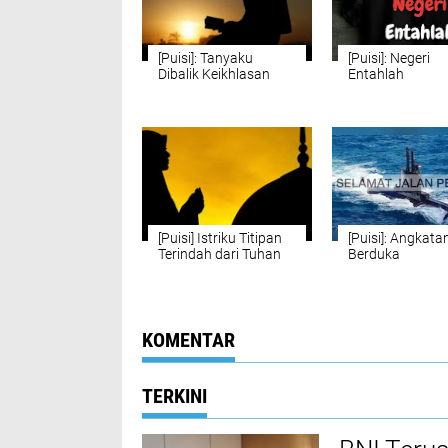
[Puisi]: Tanyaku
[Puisi]: Negeri
Dibalik Keikhlasan
Entahlah
[Puisi] Istriku Titipan
[Puisi]: Angkata
Terindah dari Tuhan
Berduka
KOMENTAR
TERKINI