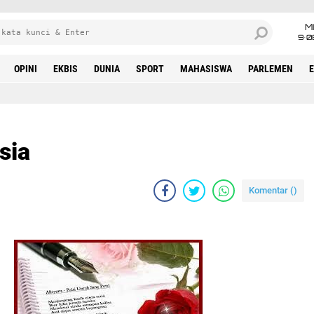
M
9•0
OPINI
EKBIS
DUNIA
SPORT
MAHASISWA
PARLEMEN
sia
Komentar (
)