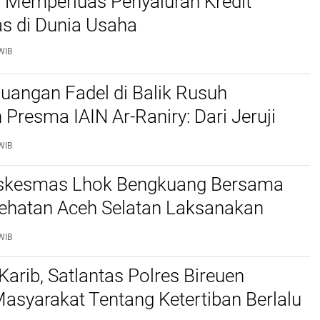
s Memperluas Penyaluran Kredit
as di Dunia Usaha
WIB
juangan Fadel di Balik Rusuh
 Presma IAIN Ar-Raniry: Dari Jeruji
 hingga Putusan Bebas
WIB
skesmas Lhok Bengkuang Bersama
ehatan Aceh Selatan Laksanakan
aan Kesehatan PROLANIS Diabetes
WIB
an Hipertensi
Karib, Satlantas Polres Bireuen
asyarakat Tentang Ketertiban Berlalu