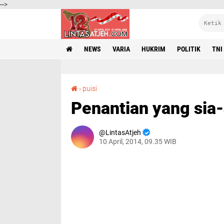
-->
NEWS
VARIA
HUKRIM
POLITIK
TNI
Penantian yang sia-sia
›
puisi
Penantian yang sia-
LintasAtjeh
10 April, 2014, 09.35 WIB