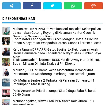
DIREKOMENDASIKAN
Mahasiswa KKN-PPM Universitas Malikussaleh Kelompok 30
Laksanakan Gotong Royong di Halaman Kantor Geuchik
Gampong Seuneubok Drien
Koordinator Lapangan NGO Aceh Marginal Institut Bireuen
Imbau Masyarakat Waspadai Potensi Cuaca Ekstrem di Aceh
Ketua Umum DPP APRI Gatot Sugiharto: Kekhususan Aceh
Harus Bermuara pada Kedaulatan Rakyat atas Sumber Daya
Alam
T. Ridwansyah: Rekrutmen RSUD Yulidin Away Harus Diusut,
Bupati Mirwan Diminta Evaluasi Plt. Direktur
Mauliadi, SH: Hari Damai Aceh Momentum Memperkuat
Persatuan dan Mendorong Pembangunan Berkelanjutan
KM Mutiara Sentosa 2 Terbakar di Perairan Sumenep, 41
Penumpang Masih Hilang
Polisi Amankan Pria di Jeumpa, Sita Diduga Sabu Seberat
69,46 Gram
Membanggakan, Siswa SMK PPN Saree Raih Juara LKS
Nasional 2026