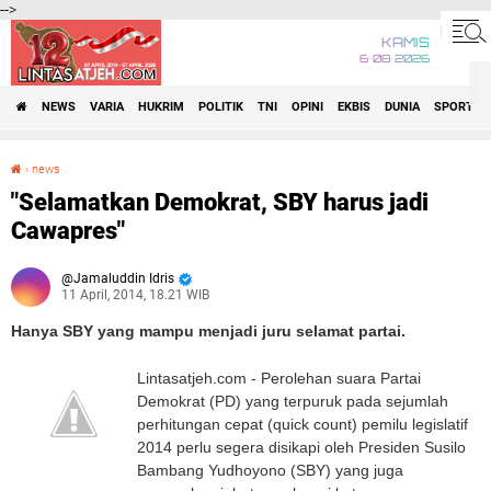
-->
KAMIS
6•08•2026
NEWS
VARIA
HUKRIM
POLITIK
TNI
OPINI
EKBIS
DUNIA
SPORT
›
news
"Selamatkan Demokrat, SBY harus jadi Cawapres"
"Selamatkan Demokrat, SBY harus jadi
Cawapres"
Jamaluddin Idris
11 April, 2014, 18.21 WIB
Hanya SBY yang mampu menjadi juru selamat partai.
Lintasatjeh.com
-
Perolehan suara Partai
Demokrat (PD) yang terpuruk pada sejumlah
perhitungan cepat (quick count) pemilu legislatif
2014 perlu segera disikapi oleh Presiden Susilo
Bambang Yudhoyono (SBY) yang juga