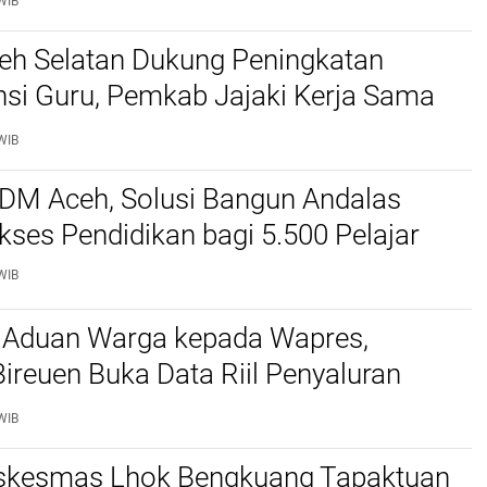
WIB
ceh Selatan Dukung Peningkatan
si Guru, Pemkab Jajaki Kerja Sama
ascasarjana USK
WIB
SDM Aceh, Solusi Bangun Andalas
kses Pendidikan bagi 5.500 Pelajar ‎
WIB
 Aduan Warga kepada Wapres,
reuen Buka Data Riil Penyaluran
anjir
WIB
kesmas Lhok Bengkuang Tapaktuan