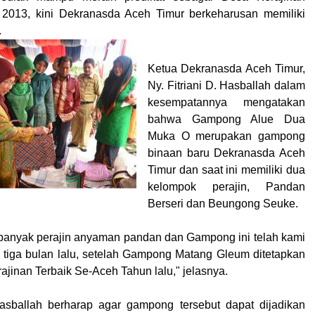
 2013, kini Dekranasda Aceh Timur berkeharusan memiliki
.
Ketua Dekranasda Aceh Timur,
Ny. Fitriani D. Hasballah dalam
kesempatannya mengatakan
bahwa Gampong Alue Dua
Muka O merupakan gampong
binaan baru Dekranasda Aceh
Timur dan saat ini memiliki dua
kelompok perajin, Pandan
Berseri dan Beungong Seuke.
banyak perajin anyaman pandan dan Gampong ini telah kami
g tiga bulan lalu, setelah Gampong Matang Gleum ditetapkan
jinan Terbaik Se-Aceh Tahun lalu," jelasnya.
Hasballah berharap agar gampong tersebut dapat dijadikan