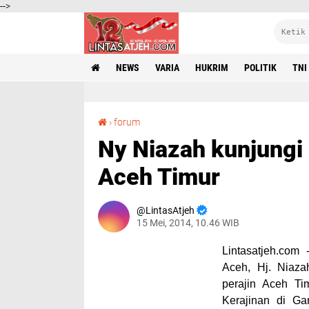
-->
NEWS
VARIA
HUKRIM
POLITIK
TNI
Ny Niazah kunjungi perajin anyaman pandan Aceh Timur
›
forum
Ny Niazah kunjungi
Aceh Timur
LintasAtjeh
15 Mei, 2014, 10.46 WIB
Lintasatjeh.com 
Aceh, Hj. Niaz
perajin Aceh T
Kerajinan di G