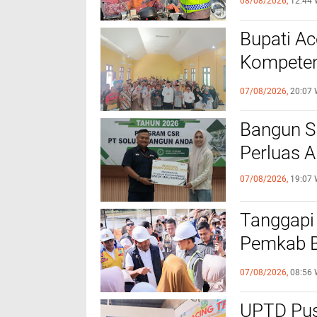
08/08/2026,
12:44 
Bupati A
Kompeten
dengan P
07/08/2026,
20:07 
‎Bangun 
Perluas A
07/08/2026,
19:07 
Tanggapi
Pemkab Bi
Bantuan B
07/08/2026,
08:56 
UPTD Pus