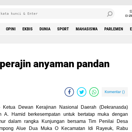
8•0
OPINI
EKBIS
DUNIA
SPORT
MAHASISWA
PARLEMEN
 perajin anyaman pandan
Komentar (
)
-
Ketua Dewan Kerajinan Nasional Daerah (Dekranasda)
ah A. Hamid berkesempatan untuk bertatap muka dengan
imur dalam rangka Kunjungan bersama Tim Penilai Desa
ampong Alue Dua Muka O Kecamatan Idi Rayeuk, Rabu