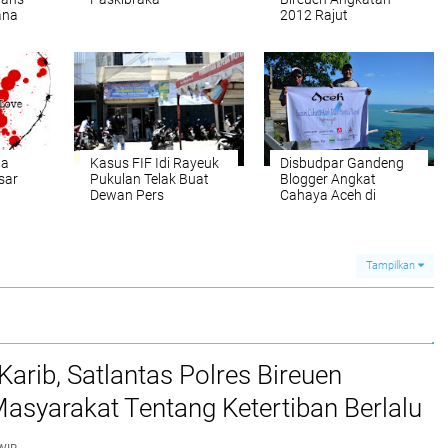
ana
2012 Rajut
Silaturahmi
ta
Kasus FIF Idi Rayeuk
Disbudpar Gandeng
sar
Pukulan Telak Buat
Blogger Angkat
Dewan Pers
Cahaya Aceh di
Pantai Barat Selatan
Tampilkan
Karib, Satlantas Polres Bireuen
asyarakat Tentang Ketertiban Berlalu