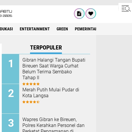
SABTU
8•2026
EDUKASI
ENTERTAINMENT
GREEN
PEMERINTAH ACEH
OLAHRAG
TERPOPULER
Gibran Halangi Tangan Bupati
Bireuen Saat Warga Curhat
Belum Terima Sembako
Tahap II
Merah Putih Mulai Pudar di
Kota Langsa
Wapres Gibran ke Bireuen,
Polres Kerahkan Personel dan
Perketat Pengamanan di