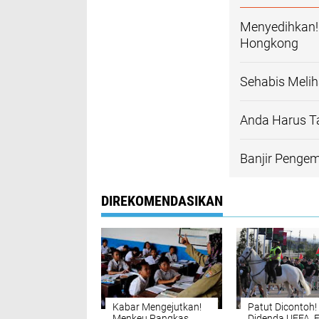
Menyedihkan! 
Hongkong
Sehabis Melih
Anda Harus Ta
Banjir Pengem
DIREKOMENDASIKAN
Kabar Mengejutkan!
Patut Dicontoh!
Menkeu Pangkas
Didenda UEFA, 