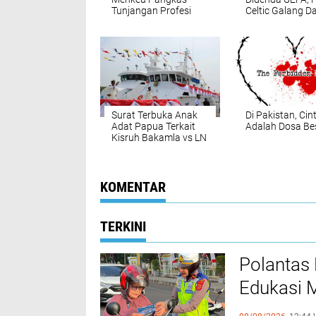
Tunjangan Profesi
Celtic Galang D
Guru
Untuk Palestina
Surat Terbuka Anak
Di Pakistan, Cin
Adat Papua Terkait
Adalah Dosa Be
Kisruh Bakamla vs LN
PKRI
KOMENTAR
TERKINI
Polantas 
Edukasi M
Lintas