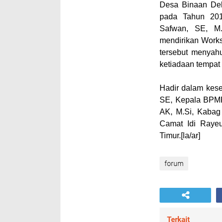
Desa Binaan Dek
pada Tahun 201
Safwan, SE, M
mendirikan Worksh
tersebut menyah
ketiadaan tempat 
Hadir dalam kese
SE, Kepala BPMPK
AK, M.Si, Kabag
Camat Idi Rayeu
Timur.
[la/ar]
forum
Terkait