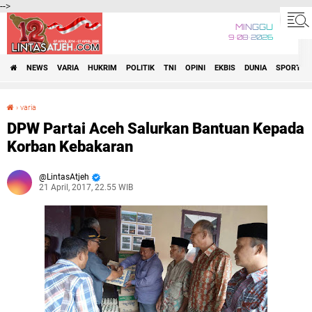
-->
MINGGU
9•08•2026
NEWS
VARIA
HUKRIM
POLITIK
TNI
OPINI
EKBIS
DUNIA
SPORT
›
varia
DPW Partai Aceh Salurkan Bantuan Kepada Korban Kebakaran
DPW Partai Aceh Salurkan Bantuan Kepada
Korban Kebakaran
LintasAtjeh
21 April, 2017, 22.55 WIB