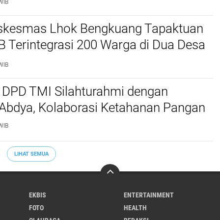
WIB
kesmas Lhok Bengkuang Tapaktuan
TB Terintegrasi 200 Warga di Dua Desa
ek Kesehatan Gratis
WIB
 DPD TMI Silahturahmi dengan
 Abdya, Kolaborasi Ketahanan Pangan
WIB
LIHAT SEMUA
EKBIS
ENTERTAINMENT
FOTO
HEALTH