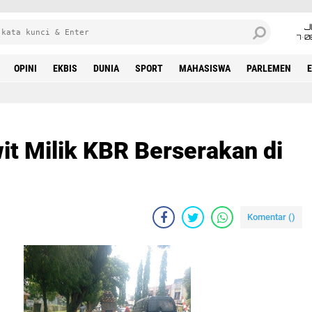
J
7•0
OPINI
EKBIS
DUNIA
SPORT
MAHASISWA
PARLEMEN
it Milik KBR Berserakan di
Komentar (
)