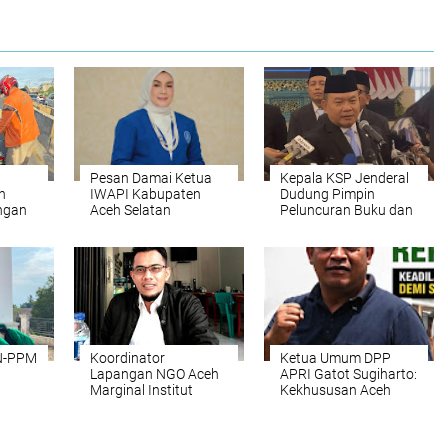
‎Pesan Damai Ketua
Kepala KSP Jenderal
n
IWAPI Kabupaten
Dudung Pimpin
ongan
Aceh Selatan
Peluncuran Buku dan
Menjelang Peringatan
Diskusi Undang-
aan
Hari Damai Aceh ke-
Undang
21
Perekonomian
Nasional
N-PPM
Koordinator
Ketua Umum DPP
Lapangan NGO Aceh
APRI Gatot Sugiharto:
Marginal Institut
Kekhususan Aceh
Bireuen Imbau
Harus Bermuara pada
tong
Masyarakat
Kedaulatan Rakyat
aman
Waspadai Potensi
atas Sumber Daya