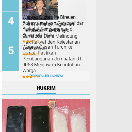
Wapres Gibran ke Bireuen,
Polres Kerahkan Personel dan
Zikra Al-Farisy Tegaskan
Perketat Pengamanan di
Penolakan Tambang di
Sejumlah Titik
Samadua Demi Melindungi
Hak Rakyat dan Kelestarian
Wapres Gibran Turun ke
Lingkungan
Lumut, Pastikan
Pembangunan Jembatan JT-
0053 Menjawab Kebutuhan
Warga
TERPOPULER LAINNYA
HUKRIM