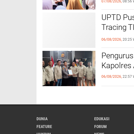
07/08/2026,
08:56 
UPTD Pus
‎Tracing 
Melalui C
06/08/2026,
20:25 
Pengurus
Kapolres
06/08/2026,
22:57 
DUNIA
EDUKASI
FEATURE
FORUM