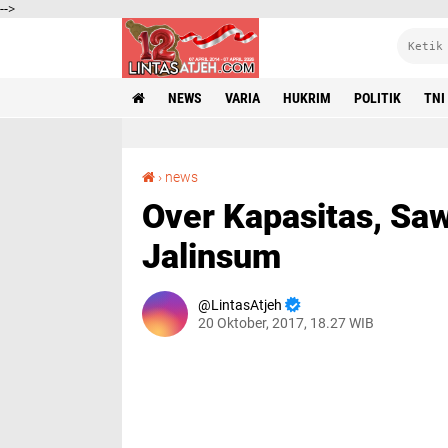
-->
NEWS
VARIA
HUKRIM
POLITIK
TNI
Over Kapasitas, Sawit Milik KBR Berserakan di Jalinsum
›
news
Over Kapasitas, Saw
Jalinsum
LintasAtjeh
20 Oktober, 2017, 18.27 WIB