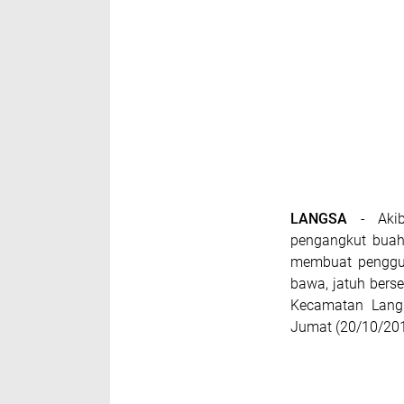
LANGSA
- Akib
pengangkut buah
membuat penggun
bawa, jatuh bers
Kecamatan Langs
Jumat (20/10/201