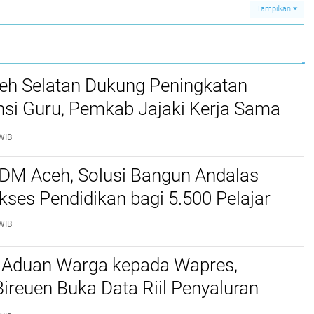
Cuaca Ekstrem di
Alam
Tampilkan
eubok
Aceh
ceh Selatan Dukung Peningkatan
si Guru, Pemkab Jajaki Kerja Sama
ascasarjana USK
WIB
SDM Aceh, Solusi Bangun Andalas
kses Pendidikan bagi 5.500 Pelajar ‎
WIB
 Aduan Warga kepada Wapres,
reuen Buka Data Riil Penyaluran
anjir