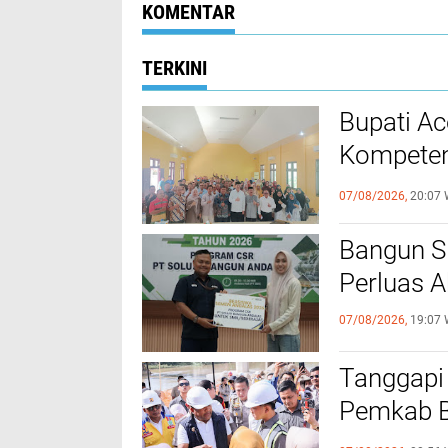
Kantor Geuchik
KOMENTAR
Gampong Seun
Drien
TERKINI
Bupati A
Kompeten
dengan P
07/08/2026,
20:07 
‎Bangun 
Perluas A
07/08/2026,
19:07 
Tanggapi
Pemkab Bi
Bantuan B