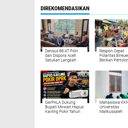
DIREKOMENDASIKAN
Densus 88 AT Polri
Respon Cepat
dan Dispora Aceh
Polantas Bireue
Satukan Langkah
Berikan Pertol
Bentengi Generasi
Pertama untuk
Muda dari Paham
Korban Kecelak
IRET
GerPALA Dukung
Mahasiswa KK
Bupati Mirwan Hapus
Universitas
Kavling Pokir Tahun
Malikussaleh
2027, Dinilai Pulihkan
Kelompok 30
Marwah DPRK dan
Laksanakan Go
Tata Kelola APBK
Royong di Hal