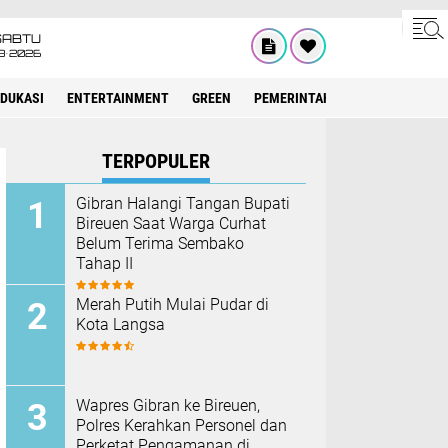
SABTU
8•2026
EDUKASI
ENTERTAINMENT
GREEN
PEMERINTAH ACEH
OLAHRAG
TERPOPULER
Gibran Halangi Tangan Bupati
Bireuen Saat Warga Curhat
Belum Terima Sembako
Tahap II
Merah Putih Mulai Pudar di
Kota Langsa
Wapres Gibran ke Bireuen,
Polres Kerahkan Personel dan
Perketat Pengamanan di