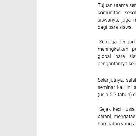
Tujuan utama sem
komunitas sek
siswanya, juga 
bagi para siswa.
"Semoga dengan k
meningkatkan p
global para si
pengantarnya ke 
Selanjutnya, sal
seminar kali ini 
(usia 5-7 tahun) 
"Sejak kecil, us
berani mengata
hambatan yang ada