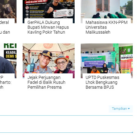
deral
GerPALA Dukung
Mahasiswa KKN-PPM
Bupati Mirwan Hapus
Universitas
u dan
Kavling Pokir Tahun
Malikussaleh
2027, Dinilai Pulihkan
Kelompok 30
Marwah DPRK dan
Laksanakan Gotong
Tata Kelola APBK
Royong di Halaman
Kantor Geuchik
Gampong Seuneubok
Drien
PP
Jejak Perjuangan
UPTD Puskesmas
harto:
Fadel di Balik Rusuh
Lhok Bengkuang
eh
Pemilihan Presma
Bersama BPJS
a pada
IAIN Ar-Raniry: Dari
Kesehatan Aceh
yat
Jeruji Poltabes hingga
Selatan Laksanakan
ya
Putusan Bebas
Pemeriksaan
Kesehatan PROLANIS
Tampilkan
Diabetes Melitus dan
Hipertensi