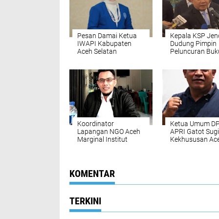
‎Pesan Damai Ketua
Kepala KSP Jen
IWAPI Kabupaten
Dudung Pimpin
Aceh Selatan
Peluncuran Buk
Menjelang Peringatan
Diskusi Undang-
Hari Damai Aceh ke-
Undang
21
Perekonomian
Nasional
Koordinator
Ketua Umum D
Lapangan NGO Aceh
APRI Gatot Sugi
Marginal Institut
Kekhususan Ac
Bireuen Imbau
Harus Bermuar
Masyarakat
Kedaulatan Rak
Waspadai Potensi
atas Sumber Da
Cuaca Ekstrem di
Alam
KOMENTAR
Aceh
TERKINI