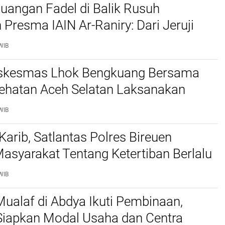
juangan Fadel di Balik Rusuh
 Presma IAIN Ar-Raniry: Dari Jeruji
 hingga Putusan Bebas
WIB
skesmas Lhok Bengkuang Bersama
ehatan Aceh Selatan Laksanakan
aan Kesehatan PROLANIS Diabetes
WIB
an Hipertensi
Karib, Satlantas Polres Bireuen
asyarakat Tentang Ketertiban Berlalu
WIB
ualaf di Abdya Ikuti Pembinaan,
iapkan Modal Usaha dan Centra