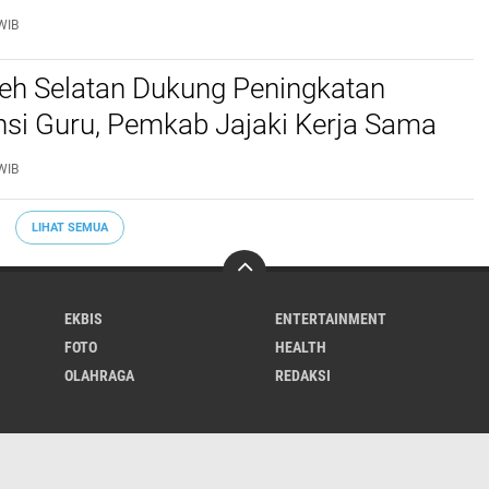
WIB
ceh Selatan Dukung Peningkatan
si Guru, Pemkab Jajaki Kerja Sama
ascasarjana USK
WIB
LIHAT SEMUA
EKBIS
ENTERTAINMENT
FOTO
HEALTH
OLAHRAGA
REDAKSI
Varia
Hukrim
Politik
Redaksi
Indeks