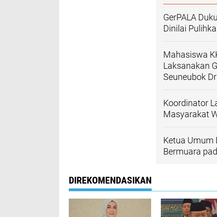
GerPALA Duku
Dinilai Pulih
Mahasiswa KK
Laksanakan G
Seuneubok Dr
Koordinator L
Masyarakat W
Ketua Umum D
Bermuara pad
DIREKOMENDASIKAN