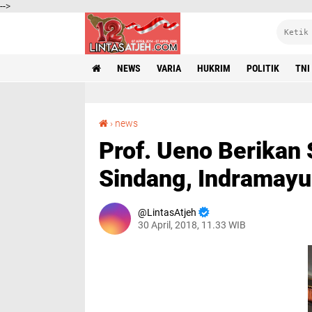
-->
NEWS
VARIA
HUKRIM
POLITIK
TNI
Prof. Ueno Berikan Seminar Motivasi di SMAN 1 Sindang, Indramayu
›
news
Prof. Ueno Berikan
Sindang, Indramayu
LintasAtjeh
30 April, 2018, 11.33 WIB