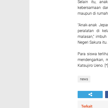
Selain itu, an
kebersamaan dan
maupun di rumah
"Anak-anak Jepa
peralatan di ke
malasan," imbuh 
Negeri Sakura itu.
Para siswa terlih
mendengarkan, m
Katsujiro Ueno. [*
news
Terkait