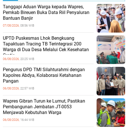
Tanggapi Aduan Warga kepada Wapres,
Pemkab Bireuen Buka Data Riil Penyaluran
Bantuan Banjir
07/08/2026,
08:56 WIB
UPTD Puskesmas Lhok Bengkuang
Tapaktuan ‎Tracing TB Terintegrasi 200
Warga di Dua Desa Melalui Cek Kesehatan
Gratis
06/08/2026,
20:25 WIB
Pengurus DPD TMI Silahturahmi dengan
Kapolres Abdya, Kolaborasi Ketahanan
Pangan
06/08/2026,
22:57 WIB
Wapres Gibran Turun ke Lumut, Pastikan
Pembangunan Jembatan JT-0053
Menjawab Kebutuhan Warga
06/08/2026,
16:44 WIB