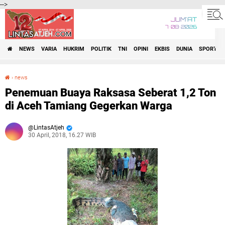
-->
JUM'AT
7•08•2026
NEWS
VARIA
HUKRIM
POLITIK
TNI
OPINI
EKBIS
DUNIA
SPORT
›
news
Penemuan Buaya Raksasa Seberat 1,2 Ton di Aceh Tamiang Gegerkan Warga
Penemuan Buaya Raksasa Seberat 1,2 Ton
di Aceh Tamiang Gegerkan Warga
LintasAtjeh
30 April, 2018, 16.27 WIB