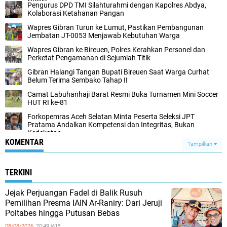
Pengurus DPD TMI Silahturahmi dengan Kapolres Abdya,
Kolaborasi Ketahanan Pangan
Wapres Gibran Turun ke Lumut, Pastikan Pembangunan
Jembatan JT-0053 Menjawab Kebutuhan Warga
Wapres Gibran ke Bireuen, Polres Kerahkan Personel dan
Perketat Pengamanan di Sejumlah Titik
Gibran Halangi Tangan Bupati Bireuen Saat Warga Curhat
Belum Terima Sembako Tahap II
Camat Labuhanhaji Barat Resmi Buka Turnamen Mini Soccer
HUT RI ke-81
Forkopemras Aceh Selatan Minta Peserta Seleksi JPT
Pratama Andalkan Kompetensi dan Integritas, Bukan
Kedekatan
KOMENTAR
Tampilkan
TERKINI
Jejak Perjuangan Fadel di Balik Rusuh
Pemilihan Presma IAIN Ar-Raniry: Dari Jeruji
Poltabes hingga Putusan Bebas
08/08/2026,
20:49 WIB