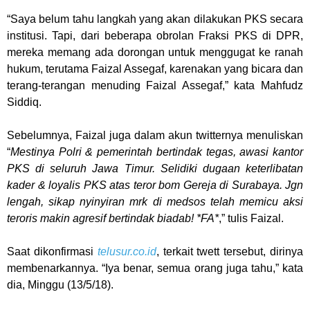
“Saya belum tahu langkah yang akan dilakukan PKS secara
institusi. Tapi, dari beberapa obrolan Fraksi PKS di DPR,
mereka memang ada dorongan untuk menggugat ke ranah
hukum, terutama Faizal Assegaf, karenakan yang bicara dan
terang-terangan menuding Faizal Assegaf,” kata Mahfudz
Siddiq.
Sebelumnya, Faizal juga dalam akun twitternya menuliskan
“
Mestinya Polri & pemerintah bertindak tegas, awasi kantor
PKS di seluruh Jawa Timur. Selidiki dugaan keterlibatan
kader & loyalis PKS atas teror bom Gereja di Surabaya. Jgn
lengah, sikap nyinyiran mrk di medsos telah memicu aksi
teroris makin agresif bertindak biadab! *FA*
,” tulis Faizal.
Saat dikonfirmasi
telusur.co.id
, terkait twett tersebut, dirinya
membenarkannya. “Iya benar, semua orang juga tahu,” kata
dia, Minggu (13/5/18).