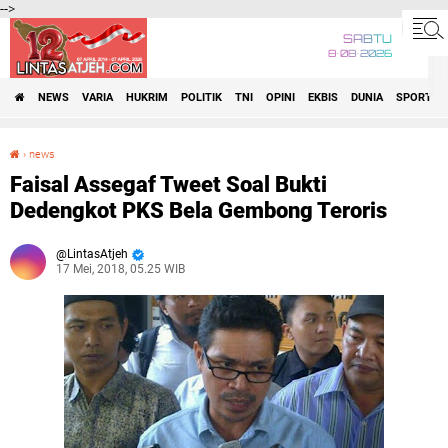
-->
SABTU
8•08•2026
NEWS
VARIA
HUKRIM
POLITIK
TNI
OPINI
EKBIS
DUNIA
SPORT
›
news
Faisal Assegaf Tweet Soal Bukti Dedengkot PKS Bela Gembong Teroris
Faisal Assegaf Tweet Soal Bukti
Dedengkot PKS Bela Gembong Teroris
LintasAtjeh
17 Mei, 2018, 05.25 WIB