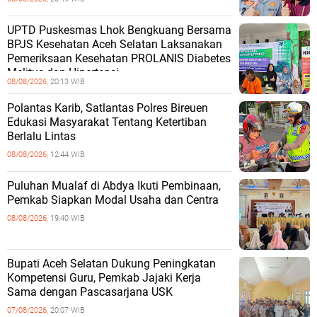
UPTD Puskesmas Lhok Bengkuang Bersama
BPJS Kesehatan Aceh Selatan Laksanakan
Pemeriksaan Kesehatan PROLANIS Diabetes
Melitus dan Hipertensi
08/08/2026,
20:13 WIB
Polantas Karib, Satlantas Polres Bireuen
Edukasi Masyarakat Tentang Ketertiban
Berlalu Lintas
08/08/2026,
12:44 WIB
Puluhan Mualaf di Abdya Ikuti Pembinaan,
Pemkab Siapkan Modal Usaha dan Centra
08/08/2026,
19:40 WIB
Bupati Aceh Selatan Dukung Peningkatan
Kompetensi Guru, Pemkab Jajaki Kerja
Sama dengan Pascasarjana USK
07/08/2026,
20:07 WIB