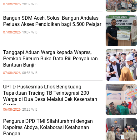
07/08/2026,
20:07 WIB
‎Bangun SDM Aceh, Solusi Bangun Andalas
Perluas Akses Pendidikan bagi 5.500 Pelajar ‎
07/08/2026,
19:07 WIB
Tanggapi Aduan Warga kepada Wapres,
Pemkab Bireuen Buka Data Riil Penyaluran
Bantuan Banjir
07/08/2026,
08:56 WIB
UPTD Puskesmas Lhok Bengkuang
Tapaktuan ‎Tracing TB Terintegrasi 200
Warga di Dua Desa Melalui Cek Kesehatan
Gratis
06/08/2026,
20:25 WIB
Pengurus DPD TMI Silahturahmi dengan
Kapolres Abdya, Kolaborasi Ketahanan
Pangan