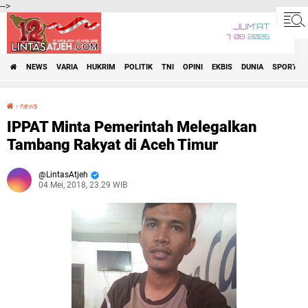
-->
JUM'AT
7•08•2026
NEWS
VARIA
HUKRIM
POLITIK
TNI
OPINI
EKBIS
DUNIA
SPORT
›
news
IPPAT Minta Pemerintah Melegalkan Tambang Rakyat di Aceh Timur
IPPAT Minta Pemerintah Melegalkan
Tambang Rakyat di Aceh Timur
LintasAtjeh
04 Mei, 2018, 23.29 WIB