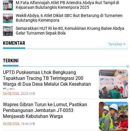
M.Fata Alfannajah Atlet PB Ariendra Abdya Ikut Tampil di
Kejuaraan Bulutangkis Kemenpora 2025
Wakili Abdya, 6 Atlet Diklat SBC Ikut Bertarung di Turnamen
Bulutangkis Kemenpora
Semarakkan HUT RI ke-80, Kemukiman Krueng Batee Abdya
Gelar Turnamen Sepak Bola
KOMENTAR
Tampilkan
TERKINI
UPTD Puskesmas Lhok Bengkuang
Tapaktuan ‎Tracing TB Terintegrasi 200
Warga di Dua Desa Melalui Cek Kesehatan
Gratis
06/08/2026,
20:25 WIB
Wapres Gibran Turun ke Lumut, Pastikan
Pembangunan Jembatan JT-0053
Menjawab Kebutuhan Warga
06/08/2026,
16:44 WIB