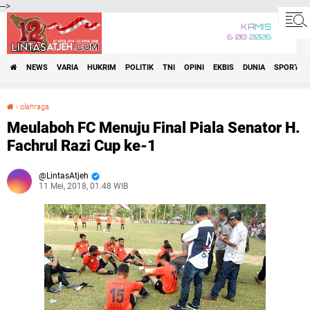
-->
KAMIS
6•08•2026
NEWS
VARIA
HUKRIM
POLITIK
TNI
OPINI
EKBIS
DUNIA
SPORT
›
olahraga
Meulaboh FC Menuju Final Piala Senator H. Fachrul Razi Cup ke-1
Meulaboh FC Menuju Final Piala Senator H.
Fachrul Razi Cup ke-1
LintasAtjeh
11 Mei, 2018, 01.48 WIB