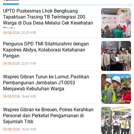
UPTD Puskesmas Lhok Bengkuang
Tapaktuan ‎Tracing TB Terintegrasi 200
Warga di Dua Desa Melalui Cek Kesehatan
Gratis
06/08/2026,
20:25 WIB
Pengurus DPD TMI Silahturahmi dengan
Kapolres Abdya, Kolaborasi Ketahanan
Pangan
06/08/2026,
22:57 WIB
Wapres Gibran Turun ke Lumut, Pastikan
Pembangunan Jembatan JT-0053
Menjawab Kebutuhan Warga
06/08/2026,
16:44 WIB
Wapres Gibran ke Bireuen, Polres Kerahkan
Personel dan Perketat Pengamanan di
Sejumlah Titik
06/08/2026,
16:40 WIB