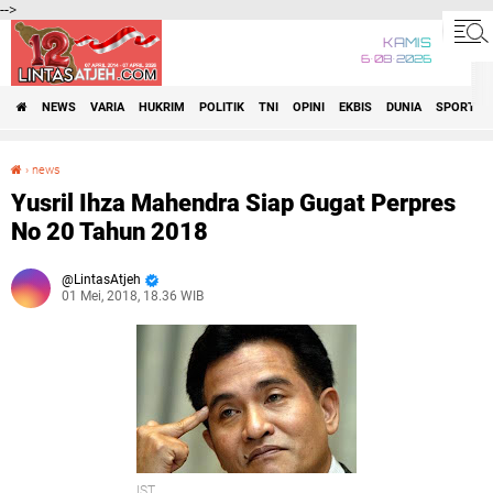
-->
KAMIS
6•08•2026
NEWS
VARIA
HUKRIM
POLITIK
TNI
OPINI
EKBIS
DUNIA
SPORT
›
news
Yusril Ihza Mahendra Siap Gugat Perpres No 20 Tahun 2018
Yusril Ihza Mahendra Siap Gugat Perpres
No 20 Tahun 2018
LintasAtjeh
01 Mei, 2018, 18.36 WIB
IST