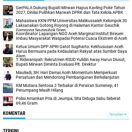
GerPALA Dukung Bupati Mirwan Hapus Kavling Pokir Tahun
2027, Dinilai Pulihkan Marwah DPRK dan Tata Kelola APBK
Mahasiswa KKN-PPM Universitas Malikussaleh Kelompok 30
Laksanakan Gotong Royong di Halaman Kantor Geuchik
Gampong Seuneubok Drien
Koordinator Lapangan NGO Aceh Marginal Institut Bireuen
Imbau Masyarakat Waspadai Potensi Cuaca Ekstrem di Aceh
Ketua Umum DPP APRI Gatot Sugiharto: Kekhususan Aceh
Harus Bermuara pada Kedaulatan Rakyat atas Sumber Daya
Alam
T. Ridwansyah: Rekrutmen RSUD Yulidin Away Harus Diusut,
Bupati Mirwan Diminta Evaluasi Plt. Direktur
Mauliadi, SH: Hari Damai Aceh Momentum Memperkuat
Persatuan dan Mendorong Pembangunan Berkelanjutan
KM Mutiara Sentosa 2 Terbakar di Perairan Sumenep, 41
Penumpang Masih Hilang
Polisi Amankan Pria di Jeumpa, Sita Diduga Sabu Seberat
69,46 Gram
KOMENTAR
Tampilkan
TERKINI