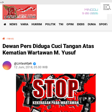
-->
MINGGU
9•08•2026
NEWS
VARIA
HUKRIM
POLITIK
TNI
OPINI
EKBIS
DUNIA
SPORT
›
news
Dewan Pers Diduga Cuci Tangan Atas Kematian Wartawan M. Yusuf
Dewan Pers Diduga Cuci Tangan Atas
Kematian Wartawan M. Yusuf
LintasAtjeh
12 Juni, 2018, 05.00 WIB