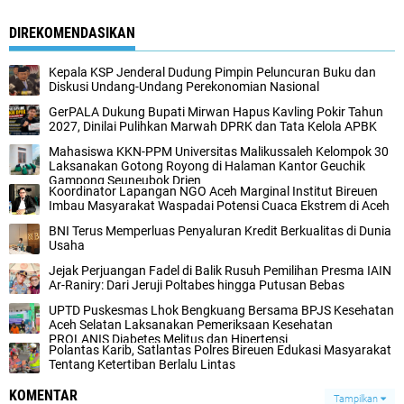
DIREKOMENDASIKAN
Kepala KSP Jenderal Dudung Pimpin Peluncuran Buku dan
Diskusi Undang-Undang Perekonomian Nasional
GerPALA Dukung Bupati Mirwan Hapus Kavling Pokir Tahun
2027, Dinilai Pulihkan Marwah DPRK dan Tata Kelola APBK
Mahasiswa KKN-PPM Universitas Malikussaleh Kelompok 30
Laksanakan Gotong Royong di Halaman Kantor Geuchik
Gampong Seuneubok Drien
Koordinator Lapangan NGO Aceh Marginal Institut Bireuen
Imbau Masyarakat Waspadai Potensi Cuaca Ekstrem di Aceh
BNI Terus Memperluas Penyaluran Kredit Berkualitas di Dunia
Usaha
Jejak Perjuangan Fadel di Balik Rusuh Pemilihan Presma IAIN
Ar-Raniry: Dari Jeruji Poltabes hingga Putusan Bebas
UPTD Puskesmas Lhok Bengkuang Bersama BPJS Kesehatan
Aceh Selatan Laksanakan Pemeriksaan Kesehatan
PROLANIS Diabetes Melitus dan Hipertensi
Polantas Karib, Satlantas Polres Bireuen Edukasi Masyarakat
Tentang Ketertiban Berlalu Lintas
KOMENTAR
Tampilkan