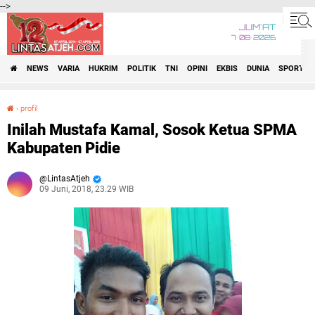
-->
JUM'AT
7•08•2026
NEWS
VARIA
HUKRIM
POLITIK
TNI
OPINI
EKBIS
DUNIA
SPORT
›
profil
Inilah Mustafa Kamal, Sosok Ketua SPMA Kabupaten Pidie
Inilah Mustafa Kamal, Sosok Ketua SPMA
Kabupaten Pidie
LintasAtjeh
09 Juni, 2018, 23.29 WIB