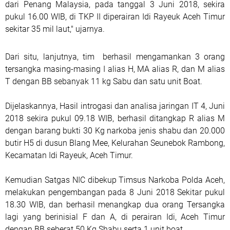
dari Penang Malaysia, pada tanggal 3 Juni 2018, sekira
pukul 16.00 WIB, di TKP II diperairan Idi Rayeuk Aceh Timur
sekitar 35 mil laut," ujarnya.
Dari situ, lanjutnya, tim berhasil mengamankan 3 orang
tersangka masing-masing I alias H, MA alias R, dan M alias
T dengan BB sebanyak 11 kg Sabu dan satu unit Boat.
Dijelaskannya, Hasil introgasi dan analisa jaringan IT 4, Juni
2018 sekira pukul 09.18 WIB, berhasil ditangkap R alias M
dengan barang bukti 30 Kg narkoba jenis shabu dan 20.000
butir H5 di dusun Blang Mee, Kelurahan Seunebok Rambong,
Kecamatan Idi Rayeuk, Aceh Timur.
Kemudian Satgas NIC dibekup Timsus Narkoba Polda Aceh,
melakukan pengembangan pada 8 Juni 2018 Sekitar pukul
18.30 WIB, dan berhasil menangkap dua orang Tersangka
lagi yang berinisial F dan A, di perairan Idi, Aceh Timur
dengan BB seberat 50 Kg Shabu serta 1 unit boat.