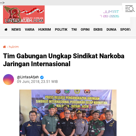
-->
JUM'AT
7•08•2026
NEWS
VARIA
HUKRIM
POLITIK
TNI
OPINI
EKBIS
DUNIA
SPORT
›
hukrim
Tim Gabungan Ungkap Sindikat Narkoba Jaringan Internasional
Tim Gabungan Ungkap Sindikat Narkoba
Jaringan Internasional
LintasAtjeh
09 Juni, 2018, 23.51 WIB