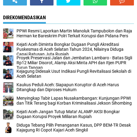
DIREKOMENDASIKAN
PPWI Resmi Laporkan Martin Manoluk Tampubolon dan Raja
Herman ke Bareskrim Polri Terkait Korupsi dan Pidana Pers
Kejati Aceh Diminta Bongkar Dugaan Pungli Akreditasi
Puskesmas di Aceh Selatan Tahun 2024, Nilainya Diduga
Capai Ratusan Juta Rupiah
Proyek Preservasi Jalan dan Jembatan Lambaro - Batas Sigli
Rp12 Miliar Disorot, Alamp Aksi Minta APH dan Itjen PUPR
Turun Tangan
Kejagung Didesak Usut Indikasi Pungli Revitalisasi Sekolah di
Aceh Selatan
Kaukus Peduli Aceh: Siapapun Koruptor di Aceh Harus
Ditangkap dan Diproses Hukum
Menyingkap Tabir Lapas Nusakambangan: Kunjungan PPWI
dan Titik Terang bagi Korban Kriminalisasi Jekson Sihombing
Kejati Aceh Jangan Tutup Mata! ALAMP AKSI Bongkar
Dugaan Korupsi Proyek Miliaran Rupiah
Diduga Tebang Pilih Penanganan Kasus, DPP BEM-TR Desak
Kajagung RI Copot Kajari Aceh Singkil