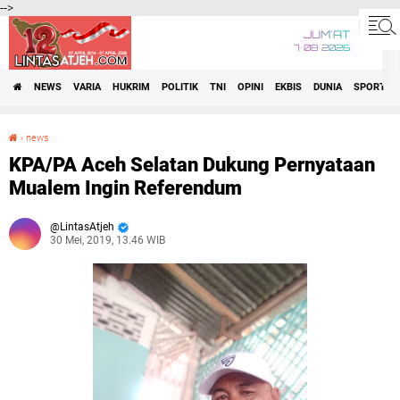
-->
JUM'AT
7•08•2026
NEWS
VARIA
HUKRIM
POLITIK
TNI
OPINI
EKBIS
DUNIA
SPORT
›
news
KPA/PA Aceh Selatan Dukung Pernyataan Mualem Ingin Referendum
KPA/PA Aceh Selatan Dukung Pernyataan
Mualem Ingin Referendum
LintasAtjeh
30 Mei, 2019, 13.46 WIB